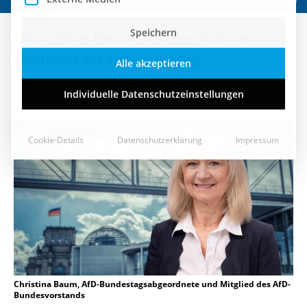
Speichern
Christina Baum: Diese Art von
Alle akzeptieren
Ethikrat ist überflüssig
Individuelle Datenschutzeinstellungen
18. Juni 2024
Cookie-Details
Datenschutzerklärung
Impressum
Christina Baum, AfD-Bundestagsabgeordnete und Mitglied des AfD-
Bundesvorstands