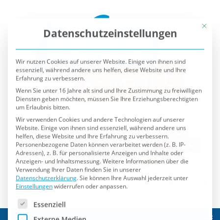
Mit die
Datenschutzeinstellungen
Wir nutzen Cookies auf unserer Website. Einige von ihnen sind
essenziell, während andere uns helfen, diese Website und Ihre
Erfahrung zu verbessern.
Wenn Sie unter 16 Jahre alt sind und Ihre Zustimmung zu freiwilligen
Diensten geben möchten, müssen Sie Ihre Erziehungsberechtigten
um Erlaubnis bitten.
Wir verwenden Cookies und andere Technologien auf unserer
Website. Einige von ihnen sind essenziell, während andere uns
helfen, diese Website und Ihre Erfahrung zu verbessern.
Personenbezogene Daten können verarbeitet werden (z. B. IP-
Adressen), z. B. für personalisierte Anzeigen und Inhalte oder
Anzeigen- und Inhaltsmessung.
Weitere Informationen über die
Verwendung Ihrer Daten finden Sie in unserer
Datenschutzerklärung
.
Sie können Ihre Auswahl jederzeit unter
Einstellungen
widerrufen oder anpassen.
Es folgt eine Liste der Service-Gruppen, für die eine Einwilli
Essenziell
Externe Medien