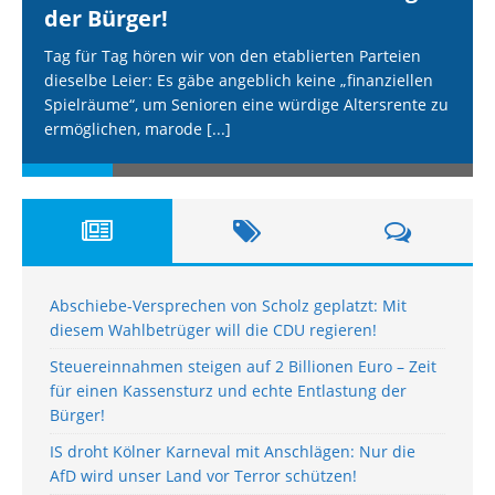
der Bürger!
Tag für Tag hören wir von den etablierten Parteien
dieselbe Leier: Es gäbe angeblich keine „finanziellen
Spielräume“, um Senioren eine würdige Altersrente zu
ermöglichen, marode
[...]
Abschiebe-Versprechen von Scholz geplatzt: Mit
diesem Wahlbetrüger will die CDU regieren!
Steuereinnahmen steigen auf 2 Billionen Euro – Zeit
für einen Kassensturz und echte Entlastung der
Bürger!
IS droht Kölner Karneval mit Anschlägen: Nur die
AfD wird unser Land vor Terror schützen!