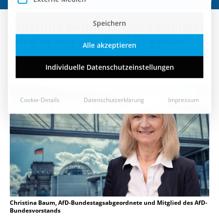
Speichern
Christina Baum: Entschädigungen
Alle akzeptieren
wird es nur mit der AfD geben
Individuelle Datenschutzeinstellungen
8. April 2024
Cookie-Details
Datenschutzerklärung
Impressum
Christina Baum, AfD-Bundestagsabgeordnete und Mitglied des AfD-
Bundesvorstands