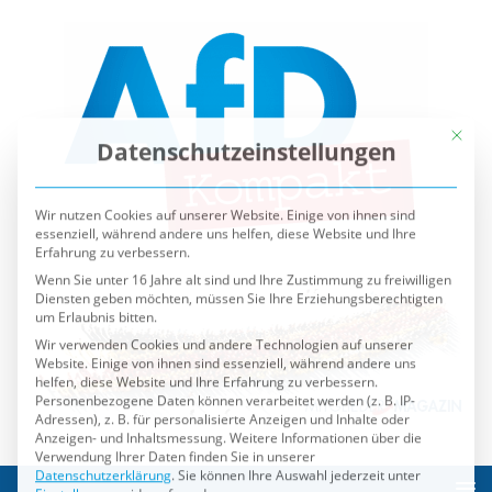
Mit die
Datenschutzeinstellungen
Wir nutzen Cookies auf unserer Website. Einige von ihnen sind
essenziell, während andere uns helfen, diese Website und Ihre
Erfahrung zu verbessern.
Wenn Sie unter 16 Jahre alt sind und Ihre Zustimmung zu freiwilligen
Diensten geben möchten, müssen Sie Ihre Erziehungsberechtigten
um Erlaubnis bitten.
Wir verwenden Cookies und andere Technologien auf unserer
Website. Einige von ihnen sind essenziell, während andere uns
helfen, diese Website und Ihre Erfahrung zu verbessern.
Personenbezogene Daten können verarbeitet werden (z. B. IP-
Adressen), z. B. für personalisierte Anzeigen und Inhalte oder
Anzeigen- und Inhaltsmessung.
Weitere Informationen über die
Verwendung Ihrer Daten finden Sie in unserer
Datenschutzerklärung
.
Sie können Ihre Auswahl jederzeit unter
Einstellungen
widerrufen oder anpassen.
Es folgt eine Liste der Service-Gruppen, für die eine Einwilli
Essenziell
Externe Medien