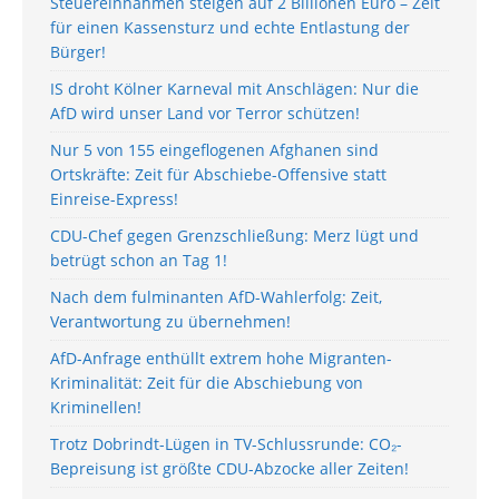
Steuereinnahmen steigen auf 2 Billionen Euro – Zeit
für einen Kassensturz und echte Entlastung der
Bürger!
IS droht Kölner Karneval mit Anschlägen: Nur die
AfD wird unser Land vor Terror schützen!
Nur 5 von 155 eingeflogenen Afghanen sind
Ortskräfte: Zeit für Abschiebe-Offensive statt
Einreise-Express!
CDU-Chef gegen Grenzschließung: Merz lügt und
betrügt schon an Tag 1!
Nach dem fulminanten AfD-Wahlerfolg: Zeit,
Verantwortung zu übernehmen!
AfD-Anfrage enthüllt extrem hohe Migranten-
Kriminalität: Zeit für die Abschiebung von
Kriminellen!
Trotz Dobrindt-Lügen in TV-Schlussrunde: CO₂-
Bepreisung ist größte CDU-Abzocke aller Zeiten!