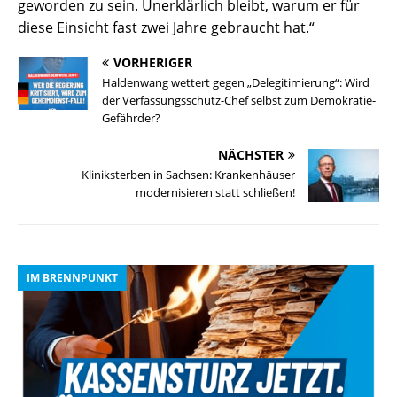
geworden zu sein. Unerklärlich bleibt, warum er für
diese Einsicht fast zwei Jahre gebraucht hat.“
VORHERIGER
Haldenwang wettert gegen „Delegitimierung“: Wird
der Verfassungsschutz-Chef selbst zum Demokratie-
Gefährder?
NÄCHSTER
Kliniksterben in Sachsen: Krankenhäuser
modernisieren statt schließen!
IM BRENNPUNKT
I