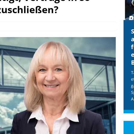
uschließen?
CDU & Ampel wollen nach
Cookie-Details
der Wahl wieder Afghanen
a
einfliegen: Zeit für ein
Asylmoratorium!
Die Bundesregierung und die CDU
halten die Wähler für dumm! Weil die
T
Stimmung wegen der von Afghanen
e
verübten Anschläge kippte, wurden die
g
Flüge vor der
[...]
S
A