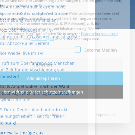
fD-Anfrage enthüllt extrem hohe
igranten-Kriminalität: Zeit für die
bschiebung von Kriminellen!
rotz Dobrindt-Lügen in TV-
chlussrunde: CO₂-Bepreisung ist größte
DU-Abzocke aller Zeiten!
lice Weidel live im TV!
S ruft zum Überfahren von Menschen
uf: Zeit für die Abschiebung von
slamisten!
DU & Ampel wollen nach der Wahl
ieder Afghanen einfliegen: Zeit für ein
sylmoratorium!
S-Doku: Deutschland unterdrückt
einungsfreiheit – Zeit für freie
einung!
arnevals-Umzüge aus