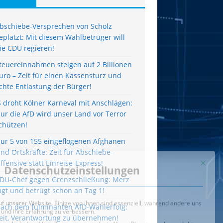
bschiebe-Versprechen von Scholz
eplatzt: Mit diesem Wahlbetrüger will
ie CDU regieren!
teuereinnahmen steigen auf 2 Billionen
uro – Zeit für einen Kassensturz und
chte Entlastung der Bürger!
S droht Kölner Karneval mit Anschlägen:
ur die AfD wird unser Land vor Terror
chützen!
ur 5 von 155 eingeflogenen Afghanen
ind Ortskräfte: Zeit für Abschiebe-
ffensive statt Einreise-Express!
DU-Chef gegen Grenzschließung: Merz
ügt und betrügt schon an Tag 1!
ach dem fulminanten AfD-Wahlerfolg:
eit, Verantwortung zu übernehmen!