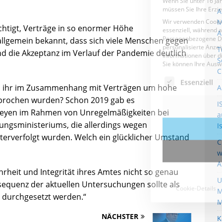
A
M
chtigt, Verträge in so enormer Höhe
A
 allgemein bekannt, dass sich viele Menschen gegen
T
 die Akzeptanz im Verlauf der Pandemie deutlich
S
C
 ihr im Zusammenhang mit Verträgen um hohe
A
rochen wurden? Schon 2019 gab es
I
Leyen im Rahmen von Unregelmäßigkeiten bei
a
ungsministeriums, die allerdings wegen
I
erverfolgt wurden. Welch ein glücklicher Umstand
C
w
A
hrheit und Integrität ihres Amtes nicht so genau
U
nsequenz der aktuellen Untersuchungen sollte als
M
durchgesetzt werden.“
M
NÄCHSTER
K