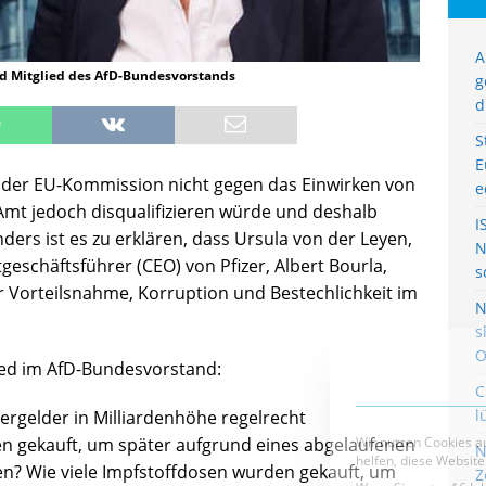
A
d Mitglied des AfD-Bundesvorstands
g
d
S
E
n der EU-Kommission nicht gegen das Einwirken von
e
Amt jedoch disqualifizieren würde und deshalb
I
ders ist es zu erklären, dass Ursula von der Leyen,
N
schäftsführer (CEO) von Pfizer, Albert Bourla,
s
hr Vorteilsnahme, Korruption und Bestechlichkeit im
N
s
O
lied im AfD-Bundesvorstand:
C
l
rgelder in Milliardenhöhe regelrecht
en gekauft, um später aufgrund eines abgelaufenen
N
n? Wie viele Impfstoffdosen wurden gekauft, um
Z