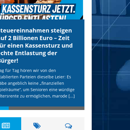
Individuelle Datenschutzeinstellungen
Steuereinnahmen steigen
IS droht Köln
Datenschutzerklärung
Impressum
uf 2 Billionen Euro – Zeit
mit Anschläg
für einen Kassensturz und
AfD wird uns
echte Entlastung der
Terror schüt
Bürger!
Unsere freiheitlich
erneut vom IS-Terr
ag für Tag hören wir von den
etablierten Parteien
tablierten Parteien dieselbe Leier: Es
hohle Phrasen. Die
äbe angeblich keine „finanziellen
Terror-Webseite „Al
pielräume“, um Senioren eine würdige
[...]
ltersrente zu ermöglichen, marode
[...]