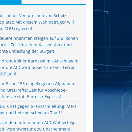
bschiebe-Versprechen von Scholz
eplatzt: Mit diesem Wahlbetrüger will
ie CDU regieren!
teuereinnahmen steigen auf 2 Billionen
uro – Zeit für einen Kassensturz und
chte Entlastung der Bürger!
S droht Kölner Karneval mit Anschlägen:
ur die AfD wird unser Land vor Terror
chützen!
ur 5 von 155 eingeflogenen Afghanen
ind Ortskräfte: Zeit für Abschiebe-
ffensive statt Einreise-Express!
DU-Chef gegen Grenzschließung: Merz
ügt und betrügt schon an Tag 1!
ach dem fulminanten AfD-Wahlerfolg:
eit, Verantwortung zu übernehmen!