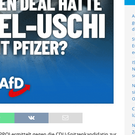
A
g
d
S
E
e
I
N
s
N
s
O
C
l
N
Z
PPO) ermittelt gegen die CDU-Spitzenkandidatin zur