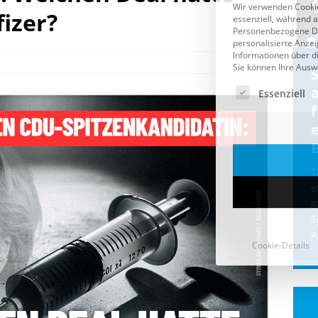
fizer?
Cookie-Details
CDU & Ampel wollen nach
der Wahl wieder Afghanen
a
einfliegen: Zeit für ein
Asylmoratorium!
Die Bundesregierung und die CDU
halten die Wähler für dumm! Weil die
T
Stimmung wegen der von Afghanen
e
verübten Anschläge kippte, wurden die
g
Flüge vor der
[...]
S
A