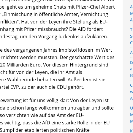
ei geht es um geheime Chats mit Pfizer-Chef Albert
A
M
 „Einmischung in öffentliche Ämter, Vernichtung
A
likten“. Hat von der Leyen ihre Stellung als EU-
ang mit Pfizer missbraucht? Die AfD fordert
T
destag, um den Vorgang lückenlos aufzuklären.
S
C
nde des vergangenen Jahres Impfstoffdosen im Wert
A
vernichtet werden mussten. Der geschätzte Wert des
I
r 20 Milliarden Euro. Vor diesem Hintergrund sind
a
cht für von der Leyen, die ihr Amt als
I
re Wahlperiode behalten will. Außerdem ist sie
C
rtei EVP, zu der auch die CDU gehört.
w
A
wertung ist für uns völlig klar: Von der Leyen ist
andale schon lange vollkommen untragbar und sollte
U
M
o verzichten wie auf das Amt der EU-
M
 wichtig, dass die AfD eine starke Rolle in der EU
-Sumpf der etablierten politischen Kräfte
K