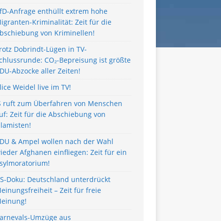
fD-Anfrage enthüllt extrem hohe
igranten-Kriminalität: Zeit für die
bschiebung von Kriminellen!
rotz Dobrindt-Lügen in TV-
chlussrunde: CO₂-Bepreisung ist größte
DU-Abzocke aller Zeiten!
lice Weidel live im TV!
S ruft zum Überfahren von Menschen
uf: Zeit für die Abschiebung von
slamisten!
DU & Ampel wollen nach der Wahl
ieder Afghanen einfliegen: Zeit für ein
sylmoratorium!
S-Doku: Deutschland unterdrückt
einungsfreiheit – Zeit für freie
einung!
arnevals-Umzüge aus