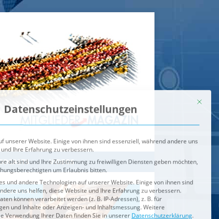
Mit dies
Datenschutzeinstellungen
f unserer Website. Einige von ihnen sind essenziell, während andere uns
 und Ihre Erfahrung zu verbessern.
re alt sind und Ihre Zustimmung zu freiwilligen Diensten geben möchten,
ehungsberechtigten um Erlaubnis bitten.
s und andere Technologien auf unserer Website. Einige von ihnen sind
ndere uns helfen, diese Website und Ihre Erfahrung zu verbessern.
n können verarbeitet werden (z. B. IP-Adressen), z. B. für
igen und Inhalte oder Anzeigen- und Inhaltsmessung.
Weitere
ie Verwendung Ihrer Daten finden Sie in unserer
Datenschutzerklärung
.
ahl jederzeit unter
Einstellungen
widerrufen oder anpassen.
e der Service-Gruppen, für die eine Einwilligung erteilt werden ka
Externe Medien
ODCASTS
VIDEOS
Speichern
BRENNPUNKT
IM BRENNPUNKT
Alle akzeptieren