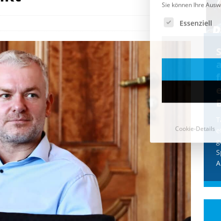
Cookie-Details
CDU & Ampel wollen nach
der Wahl wieder Afghanen
a
einfliegen: Zeit für ein
Asylmoratorium!
Die Bundesregierung und die CDU
halten die Wähler für dumm! Weil die
T
Stimmung wegen der von Afghanen
e
verübten Anschläge kippte, wurden die
g
Flüge vor der
[...]
S
A