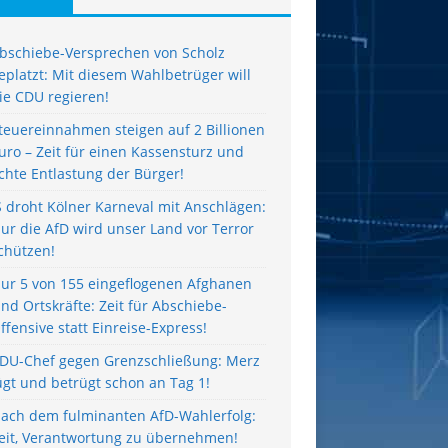
bschiebe-Versprechen von Scholz
eplatzt: Mit diesem Wahlbetrüger will
ie CDU regieren!
teuereinnahmen steigen auf 2 Billionen
uro – Zeit für einen Kassensturz und
chte Entlastung der Bürger!
S droht Kölner Karneval mit Anschlägen:
ur die AfD wird unser Land vor Terror
chützen!
ur 5 von 155 eingeflogenen Afghanen
ind Ortskräfte: Zeit für Abschiebe-
ffensive statt Einreise-Express!
DU-Chef gegen Grenzschließung: Merz
ügt und betrügt schon an Tag 1!
ach dem fulminanten AfD-Wahlerfolg:
eit, Verantwortung zu übernehmen!