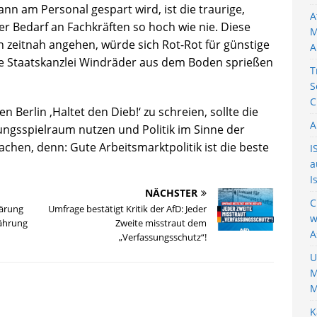
nn am Personal gespart wird, ist die traurige,
A
der Bedarf an Fachkräften so hoch wie nie. Diese
M
h zeitnah angehen, würde sich Rot-Rot für günstige
A
die Staatskanzlei Windräder aus dem Boden sprießen
T
S
C
 Berlin ‚Haltet den Dieb!‘ zu schreien, sollte die
A
ngsspielraum nutzen und Politik im Sinne der
en, denn: Gute Arbeitsmarktpolitik ist die beste
I
a
I
NÄCHSTER
C
lärung
Umfrage bestätigt Kritik der AfD: Jeder
w
ährung
Zweite misstraut dem
A
„Verfassungsschutz“!
U
M
M
K