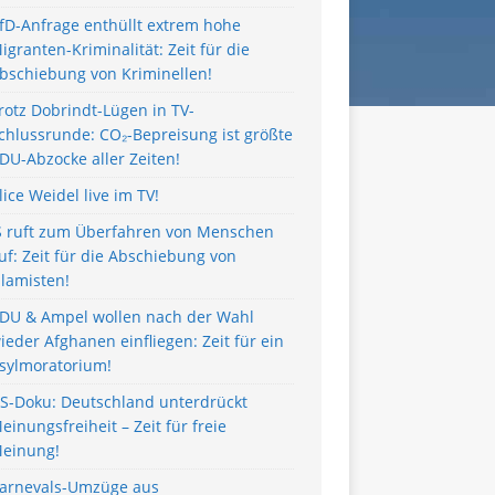
fD-Anfrage enthüllt extrem hohe
igranten-Kriminalität: Zeit für die
bschiebung von Kriminellen!
rotz Dobrindt-Lügen in TV-
chlussrunde: CO₂-Bepreisung ist größte
DU-Abzocke aller Zeiten!
lice Weidel live im TV!
S ruft zum Überfahren von Menschen
uf: Zeit für die Abschiebung von
slamisten!
DU & Ampel wollen nach der Wahl
ieder Afghanen einfliegen: Zeit für ein
sylmoratorium!
S-Doku: Deutschland unterdrückt
einungsfreiheit – Zeit für freie
einung!
arnevals-Umzüge aus