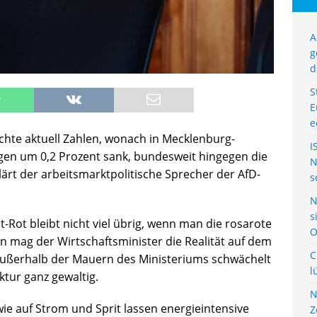
A
g
d
S
E
e
ichte aktuell Zahlen, wonach in Mecklenburg-
I
en um 0,2 Prozent sank, bundesweit hingegen die
N
ärt der arbeitsmarktpolitische Sprecher der AfD-
s
N
s
t-Rot bleibt nicht viel übrig, wenn man die rosarote
O
n mag der Wirtschaftsminister die Realität auf dem
C
außerhalb der Mauern des Ministeriums schwächelt
l
ktur ganz gewaltig.
N
e auf Strom und Sprit lassen energieintensive
Z