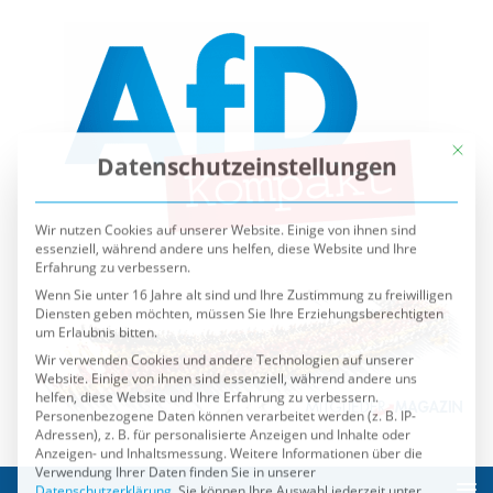
Mit die
Datenschutzeinstellungen
Wir nutzen Cookies auf unserer Website. Einige von ihnen sind
essenziell, während andere uns helfen, diese Website und Ihre
Erfahrung zu verbessern.
Wenn Sie unter 16 Jahre alt sind und Ihre Zustimmung zu freiwilligen
Diensten geben möchten, müssen Sie Ihre Erziehungsberechtigten
um Erlaubnis bitten.
Wir verwenden Cookies und andere Technologien auf unserer
Website. Einige von ihnen sind essenziell, während andere uns
helfen, diese Website und Ihre Erfahrung zu verbessern.
Personenbezogene Daten können verarbeitet werden (z. B. IP-
Adressen), z. B. für personalisierte Anzeigen und Inhalte oder
Anzeigen- und Inhaltsmessung.
Weitere Informationen über die
Verwendung Ihrer Daten finden Sie in unserer
Datenschutzerklärung
.
Sie können Ihre Auswahl jederzeit unter
Einstellungen
widerrufen oder anpassen.
Es folgt eine Liste der Service-Gruppen, für die eine Einwilli
Essenziell
Externe Medien