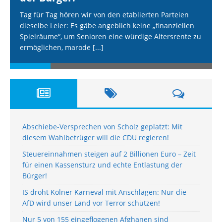
Tag für Tag hören wir von den etablierten Parteien
dieselbe Leier: Es gäbe angeblich keine „finanziellen
Spielräume“, um Senioren eine würdige Altersrente zu
ermöglichen, marode
[...]
Abschiebe-Versprechen von Scholz geplatzt: Mit
diesem Wahlbetrüger will die CDU regieren!
Steuereinnahmen steigen auf 2 Billionen Euro – Zeit
für einen Kassensturz und echte Entlastung der
Bürger!
IS droht Kölner Karneval mit Anschlägen: Nur die
AfD wird unser Land vor Terror schützen!
Nur 5 von 155 eingeflogenen Afghanen sind