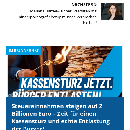
NÄCHSTER
Mariana Harder-Kühnel: Straftaten mit
Kinderpornografiebezug müssen Verbrechen
bleiben!
IM BRENNPUNKT
I
Steuereinnahmen steigen auf 2
Billionen Euro – Zeit für einen
Kassensturz und echte Entlastung
der Bürger!