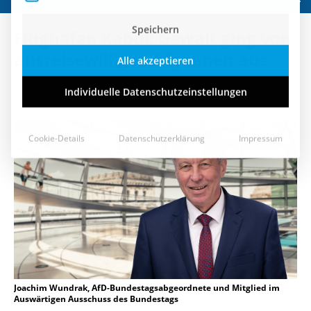
Speichern
Flughafen Kabul: Gewalt ging von
Alle akzeptieren
ausreisewilligen Afghanen aus
Individuelle Datenschutzeinstellungen
23. Februar 2024
Cookie-Details
Datenschutzerklärung
Impressum
Joachim Wundrak, AfD-Bundestagsabgeordnete und Mitglied im
Auswärtigen Ausschuss des Bundestags