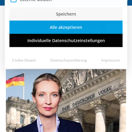
Speichern
Alice Weidel: Für den
Alle akzeptieren
wirtschaftlichen Niedergang
Deutschlands ist allein die Ampel
Individuelle Datenschutzeinstellungen
verantwortlich!
Cookie-Details
Datenschutzerklärung
Impressum
13. Februar 2024