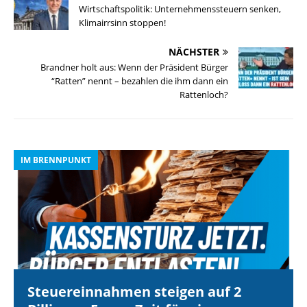
Wirtschaftspolitik: Unternehmenssteuern senken,
Klimairrsinn stoppen!
NÄCHSTER
Brandner holt aus: Wenn der Präsident Bürger
“Ratten” nennt – bezahlen die ihm dann ein
Rattenloch?
IM BRENNPUNKT
I
Steuereinnahmen steigen auf 2