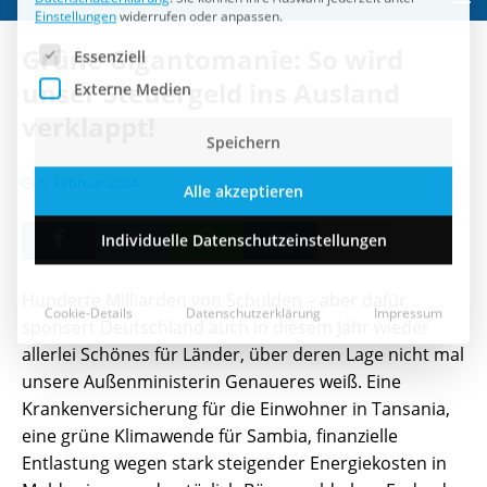
Speichern
Grüne Gigantomanie: So wird
Alle akzeptieren
unser Steuergeld ins Ausland
verklappt!
Individuelle Datenschutzeinstellungen
5. Februar 2024
Cookie-Details
Datenschutzerklärung
Impressum
Hunderte Milliarden von Schulden – aber dafür
sponsert Deutschland auch in diesem Jahr wieder
allerlei Schönes für Länder, über deren Lage nicht mal
unsere Außenministerin Genaueres weiß. Eine
Krankenversicherung für die Einwohner in Tansania,
eine grüne Klimawende für Sambia, finanzielle
Entlastung wegen stark steigender Energiekosten in