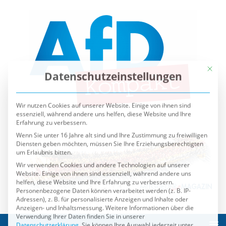
Mit die
Datenschutzeinstellungen
Wir nutzen Cookies auf unserer Website. Einige von ihnen sind
essenziell, während andere uns helfen, diese Website und Ihre
Erfahrung zu verbessern.
Wenn Sie unter 16 Jahre alt sind und Ihre Zustimmung zu freiwilligen
Diensten geben möchten, müssen Sie Ihre Erziehungsberechtigten
um Erlaubnis bitten.
Wir verwenden Cookies und andere Technologien auf unserer
Website. Einige von ihnen sind essenziell, während andere uns
helfen, diese Website und Ihre Erfahrung zu verbessern.
Personenbezogene Daten können verarbeitet werden (z. B. IP-
Adressen), z. B. für personalisierte Anzeigen und Inhalte oder
Anzeigen- und Inhaltsmessung.
Weitere Informationen über die
Verwendung Ihrer Daten finden Sie in unserer
Datenschutzerklärung
.
Sie können Ihre Auswahl jederzeit unter
Einstellungen
widerrufen oder anpassen.
Es folgt eine Liste der Service-Gruppen, für die eine Einwilli
Essenziell
Externe Medien