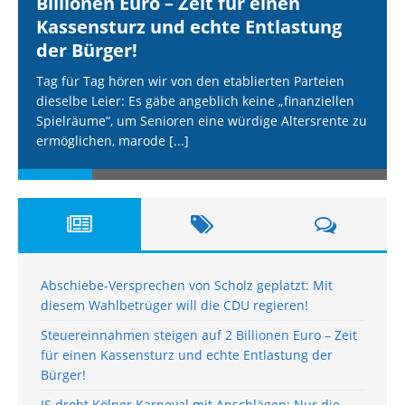
Billionen Euro – Zeit für einen
Kassensturz und echte Entlastung
der Bürger!
Tag für Tag hören wir von den etablierten Parteien
dieselbe Leier: Es gäbe angeblich keine „finanziellen
Spielräume“, um Senioren eine würdige Altersrente zu
ermöglichen, marode
[...]
Abschiebe-Versprechen von Scholz geplatzt: Mit
diesem Wahlbetrüger will die CDU regieren!
Steuereinnahmen steigen auf 2 Billionen Euro – Zeit
für einen Kassensturz und echte Entlastung der
Bürger!
IS droht Kölner Karneval mit Anschlägen: Nur die