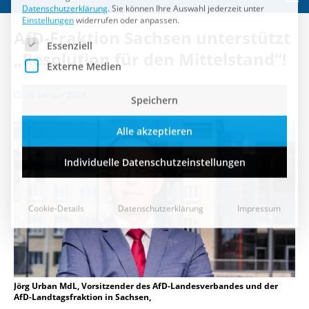
Speichern
AfD-Fraktion Sachsen unterstützt
Alle akzeptieren
„Resolution für den Mittelstand“!
Individuelle Datenschutzeinstellungen
26. Januar 2024
Cookie-Details
Datenschutzerklärung
Impressum
Jörg Urban MdL, Vorsitzender des AfD-Landesverbandes und der
AfD-Landtagsfraktion in Sachsen,