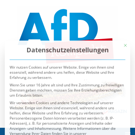
Mit die
Datenschutzeinstellungen
Wir nutzen Cookies auf unserer Website. Einige von ihnen sind
essenziell, während andere uns helfen, diese Website und Ihre
Erfahrung zu verbessern.
Wenn Sie unter 16 Jahre alt sind und Ihre Zustimmung zu freiwilligen
Diensten geben möchten, müssen Sie Ihre Erziehungsberechtigten
um Erlaubnis bitten.
Wir verwenden Cookies und andere Technologien auf unserer
Website. Einige von ihnen sind essenziell, während andere uns
helfen, diese Website und Ihre Erfahrung zu verbessern.
Personenbezogene Daten können verarbeitet werden (z. B. IP-
Adressen), z. B. für personalisierte Anzeigen und Inhalte oder
Anzeigen- und Inhaltsmessung.
Weitere Informationen über die
Verwendung Ihrer Daten finden Sie in unserer
Datenschutzerklärung
.
Sie können Ihre Auswahl jederzeit unter
Einstellungen
widerrufen oder anpassen.
Es folgt eine Liste der Service-Gruppen, für die eine Einwilli
Essenziell
Externe Medien