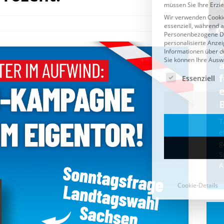
Cookie-Details
CDU & Ampel wollen nach
der Wahl wieder Afghanen
a
einfliegen: Zeit für ein
Asylmoratorium!
Die Bundesregierung und die CDU
halten die Wähler für dumm! Weil die
T
Stimmung wegen der von Afghanen
e
verübten Anschläge kippte, wurden die
g
Flüge vor der
[...]
S
A