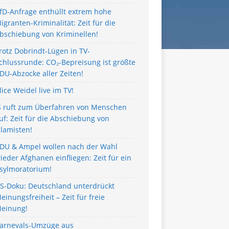
fD-Anfrage enthüllt extrem hohe
igranten-Kriminalität: Zeit für die
bschiebung von Kriminellen!
rotz Dobrindt-Lügen in TV-
chlussrunde: CO₂-Bepreisung ist größte
DU-Abzocke aller Zeiten!
lice Weidel live im TV!
S ruft zum Überfahren von Menschen
uf: Zeit für die Abschiebung von
slamisten!
DU & Ampel wollen nach der Wahl
ieder Afghanen einfliegen: Zeit für ein
sylmoratorium!
S-Doku: Deutschland unterdrückt
einungsfreiheit – Zeit für freie
einung!
arnevals-Umzüge aus