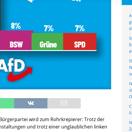
A
g
d
S
E
e
I
N
s
N
s
O
C
l
ürgerpartei wird zum Rohrkrepierer: Trotz der
N
staltungen und trotz einer unglaublichen linken
Z