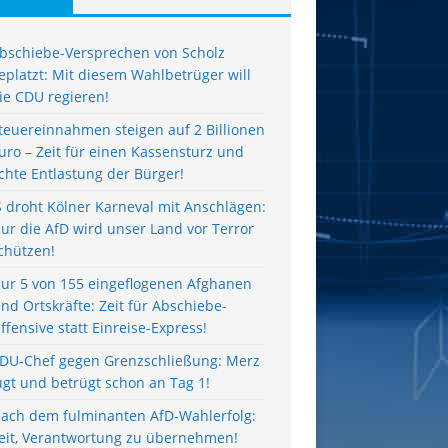
bschiebe-Versprechen von Scholz
eplatzt: Mit diesem Wahlbetrüger will
ie CDU regieren!
teuereinnahmen steigen auf 2 Billionen
uro – Zeit für einen Kassensturz und
chte Entlastung der Bürger!
S droht Kölner Karneval mit Anschlägen:
ur die AfD wird unser Land vor Terror
chützen!
ur 5 von 155 eingeflogenen Afghanen
ind Ortskräfte: Zeit für Abschiebe-
ffensive statt Einreise-Express!
DU-Chef gegen Grenzschließung: Merz
ügt und betrügt schon an Tag 1!
ach dem fulminanten AfD-Wahlerfolg:
eit, Verantwortung zu übernehmen!