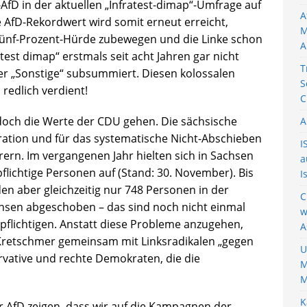
D in der aktuellen „Infratest-dimap“-Umfrage auf
A
 AfD-Rekordwert wird somit erneut erreicht,
M
Fünf-Prozent-Hürde zubewegen und die Linke schon
A
test dimap“ erstmals seit acht Jahren gar nicht
T
r „Sonstige“ subsummiert. Diesen kolossalen
S
redlich verdient!
C
doch die Werte der CDU gehen. Die sächsische
A
ation und für das systematische Nicht-Abschieben
I
rern. Im vergangenen Jahr hielten sich in Sachsen
a
flichtige Personen auf (Stand: 30. November). Bis
I
 aber gleichzeitig nur 748 Personen in der
C
chsen abgeschoben – das sind noch nicht einmal
w
epflichtigen. Anstatt diese Probleme anzugehen,
A
Kretschmer gemeinsam mit Linksradikalen „gegen
U
rvative und rechte Demokraten, die die
M
M
K
AfD zeigen, dass wir auf die Kampagnen der