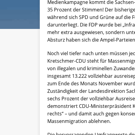
Medienkampagne kommt die Sachsen-Af
35 Prozent der Stimmen! Der bisherige
während sich SPD und Grüne auf die 
darunterliegt. Die FDP wurde bei „Infra
mehr extra ausgewiesen, sondern unte
Absturz haben sich die Ampel-Parteien 
Noch viel tiefer nach unten müssen je
Kretschmer-CDU steht für Massenmigr
von illegalen und kriminellen Zuwande
insgesamt 13.222 vollziehbar ausreisep
zum Ende des Monats November wurden
Zuständigkeit der Landesdirektion Sa
sechs Prozent der vollziehbar Ausreis
demonstriert CDU-Ministerpräsident 
rechts“ – und damit auch gegen konse
Massenmigration ablehnen.
Die hervorragenden Umfragewerte der 