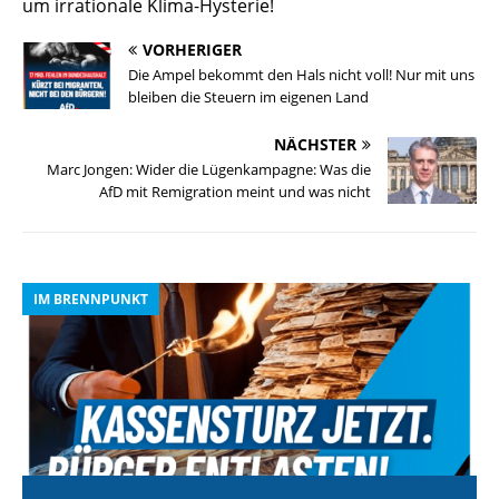
um irrationale Klima-Hysterie!
VORHERIGER
Die Ampel bekommt den Hals nicht voll! Nur mit uns
bleiben die Steuern im eigenen Land
NÄCHSTER
Marc Jongen: Wider die Lügenkampagne: Was die
AfD mit Remigration meint und was nicht
IM BRENNPUNKT
I