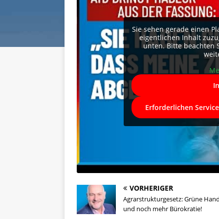
Sie sehen gerade einen Pl
eigentlichen Inhalt zuzug
unten. Bitte beachten 
weit
Me
I
Erforderlichen Servic
VORHERIGER
Agrarstrukturgesetz: Grüne Hand
und noch mehr Bürokratie!