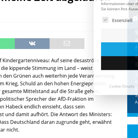
Cookie-Details
CDU & Ampel wollen nach
der Wahl wieder Afghanen
a
einfliegen: Zeit für ein
Asylmoratorium!
 Kindergartenniveau: Auf seine desaströse
Die Bundesregierung und die CDU
f die kippende Stimmung im Land – weist
halten die Wähler für dumm! Weil die
T
on den Grünen auch weiterhin jede Verantwortung
Stimmung wegen der von Afghanen
e
 am Krieg, Schuld an den hohen Energiepreisen,
verübten Anschläge kippte, wurden die
g
 gesamte Mittelstand auf die Straße gehen.
Flüge vor der
[...]
S
epolitischer Sprecher der AfD-Fraktion im
A
 Habeck endlich einsieht, dass sein
ist und damit aufhört. Die Antwort des Ministers:
 Dass Deutschland daran zugrunde geht, erwähnt
ar nicht.