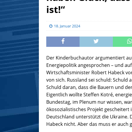
ist!“
18. Januar 2024
Der Kinderbuchautor argumentiert auf
Energiepolitik angesprochen – und au
Wirtschaftsminister Robert Habeck v
von sich. Russland sei schuld: Schuld
Schuld daran, dass die Bauern und der
Eigentlich wollte Steffen Kotré, energi
Bundestag, im Plenum nur wissen, wann
ökosozialistisches Projekt gescheitert 
Deutschland unterstützt die Ukraine.
Habeck nicht. Aber das muss er auch g