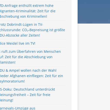
fD-Anfrage enthüllt extrem hohe
igranten-Kriminalität: Zeit für die
bschiebung von Kriminellen!
rotz Dobrindt-Lügen in TV-
chlussrunde: CO₂-Bepreisung ist größte
DU-Abzocke aller Zeiten!
lice Weidel live im TV!
S ruft zum Überfahren von Menschen
uf: Zeit für die Abschiebung von
slamisten!
DU & Ampel wollen nach der Wahl
ieder Afghanen einfliegen: Zeit für ein
sylmoratorium!
S-Doku: Deutschland unterdrückt
einungsfreiheit – Zeit für freie
einung!
arnevals-Umzüge aus