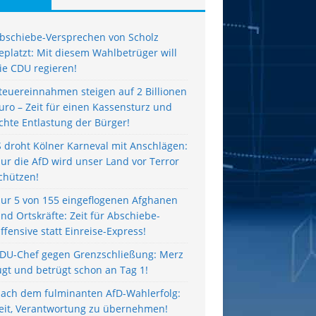
bschiebe-Versprechen von Scholz
eplatzt: Mit diesem Wahlbetrüger will
ie CDU regieren!
teuereinnahmen steigen auf 2 Billionen
uro – Zeit für einen Kassensturz und
chte Entlastung der Bürger!
S droht Kölner Karneval mit Anschlägen:
ur die AfD wird unser Land vor Terror
chützen!
ur 5 von 155 eingeflogenen Afghanen
ind Ortskräfte: Zeit für Abschiebe-
ffensive statt Einreise-Express!
DU-Chef gegen Grenzschließung: Merz
ügt und betrügt schon an Tag 1!
ach dem fulminanten AfD-Wahlerfolg:
eit, Verantwortung zu übernehmen!