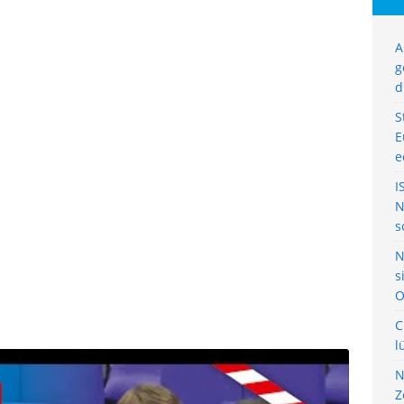
A
g
d
S
E
e
I
N
s
N
s
O
C
l
N
Z