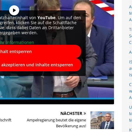
A
M
atzhalterinhalt von
YouTube
. Um auf den
A
reifen, klicken Sie auf die Schaltfläche
Sie, dass dabei Daten an Drittanbieter
T
ergegeben werden.
S
hr Informationen
C
nhalt entsperren
A
I
e akzeptieren und Inhalte entsperren
a
I
C
w
A
U
NÄCHSTER
M
schrift
Ampelregierung beutet die eigene
M
Bevölkerung aus!
K