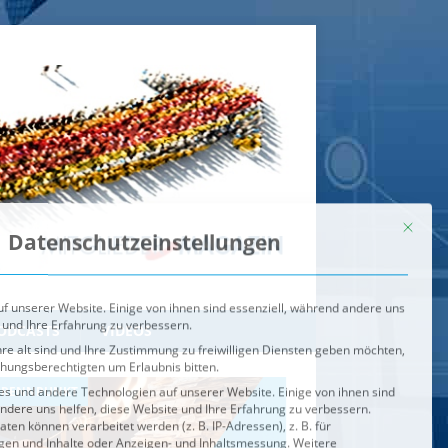
Mit dies
Datenschutzeinstellungen
f unserer Website. Einige von ihnen sind essenziell, während andere uns
 und Ihre Erfahrung zu verbessern.
re alt sind und Ihre Zustimmung zu freiwilligen Diensten geben möchten,
ehungsberechtigten um Erlaubnis bitten.
s und andere Technologien auf unserer Website. Einige von ihnen sind
ndere uns helfen, diese Website und Ihre Erfahrung zu verbessern.
n können verarbeitet werden (z. B. IP-Adressen), z. B. für
igen und Inhalte oder Anzeigen- und Inhaltsmessung.
Weitere
ie Verwendung Ihrer Daten finden Sie in unserer
Datenschutzerklärung
.
ahl jederzeit unter
Einstellungen
widerrufen oder anpassen.
e der Service-Gruppen, für die eine Einwilligung erteilt werden ka
Externe Medien
ODCASTS
VIDEOS
Speichern
BRENNPUNKT
IM BRENNPUNKT
Alle akzeptieren