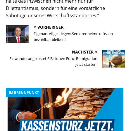
halte das inzwischen nicht mehr nur für
Dilettantismus, sondern für eine vorsätzliche
Sabotage unseres Wirtschaftsstandortes.“
VORHERIGER
Eigenanteil gestiegen: Seniorenheime müssen
bezahlbar bleiben!
NÄCHSTER
Einwanderung kostet 6 Billionen Euro: Remigration
jetzt starten!
IM BRENNPUNKT
I