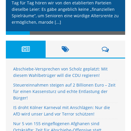
Tag für Tag hören wir von den etablierten Parteien
dieselbe Leier: Es gäbe angeblich keine „finanziellen
Spielräume“, um Senioren eine würdige Altersrente zu
ermöglichen, marode
[...]
Abschiebe-Versprechen von Scholz geplatzt: Mit
diesem Wahlbetrüger will die CDU regieren!
Steuereinnahmen steigen auf 2 Billionen Euro – Zeit
für einen Kassensturz und echte Entlastung der
Bürger!
IS droht Kölner Karneval mit Anschlägen: Nur die
AfD wird unser Land vor Terror schützen!
Nur 5 von 155 eingeflogenen Afghanen sind
Ortskräfte: Zeit für Abschiebe-Offensive statt