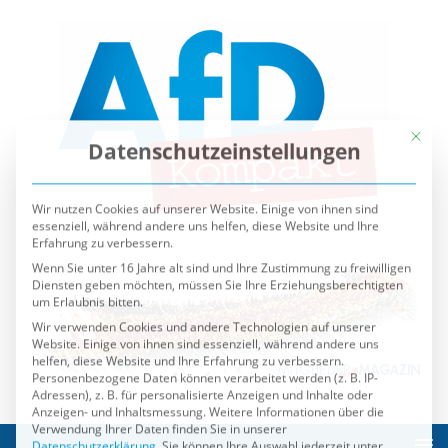
Mit die
Datenschutzeinstellungen
Wir nutzen Cookies auf unserer Website. Einige von ihnen sind
essenziell, während andere uns helfen, diese Website und Ihre
Erfahrung zu verbessern.
Wenn Sie unter 16 Jahre alt sind und Ihre Zustimmung zu freiwilligen
Diensten geben möchten, müssen Sie Ihre Erziehungsberechtigten
um Erlaubnis bitten.
Wir verwenden Cookies und andere Technologien auf unserer
Website. Einige von ihnen sind essenziell, während andere uns
helfen, diese Website und Ihre Erfahrung zu verbessern.
Personenbezogene Daten können verarbeitet werden (z. B. IP-
Adressen), z. B. für personalisierte Anzeigen und Inhalte oder
Anzeigen- und Inhaltsmessung.
Weitere Informationen über die
Verwendung Ihrer Daten finden Sie in unserer
Datenschutzerklärung
.
Sie können Ihre Auswahl jederzeit unter
Einstellungen
widerrufen oder anpassen.
Es folgt eine Liste der Service-Gruppen, für die eine Einwilli
Essenziell
Externe Medien