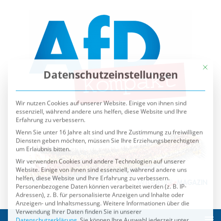
Mit die
Datenschutzeinstellungen
Wir nutzen Cookies auf unserer Website. Einige von ihnen sind
essenziell, während andere uns helfen, diese Website und Ihre
Erfahrung zu verbessern.
Wenn Sie unter 16 Jahre alt sind und Ihre Zustimmung zu freiwilligen
Diensten geben möchten, müssen Sie Ihre Erziehungsberechtigten
um Erlaubnis bitten.
Wir verwenden Cookies und andere Technologien auf unserer
Website. Einige von ihnen sind essenziell, während andere uns
helfen, diese Website und Ihre Erfahrung zu verbessern.
Personenbezogene Daten können verarbeitet werden (z. B. IP-
Adressen), z. B. für personalisierte Anzeigen und Inhalte oder
Anzeigen- und Inhaltsmessung.
Weitere Informationen über die
Verwendung Ihrer Daten finden Sie in unserer
Datenschutzerklärung
.
Sie können Ihre Auswahl jederzeit unter
Einstellungen
widerrufen oder anpassen.
Es folgt eine Liste der Service-Gruppen, für die eine Einwilli
Essenziell
Externe Medien