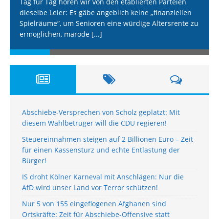
Tag für Tag hören wir von den etablierten Parteien
dieselbe Leier: Es gäbe angeblich keine „finanziellen
Spielräume“, um Senioren eine würdige Altersrente zu
ermöglichen, marode
[...]
Abschiebe-Versprechen von Scholz geplatzt: Mit
diesem Wahlbetrüger will die CDU regieren!
Steuereinnahmen steigen auf 2 Billionen Euro – Zeit
für einen Kassensturz und echte Entlastung der
Bürger!
IS droht Kölner Karneval mit Anschlägen: Nur die
AfD wird unser Land vor Terror schützen!
Nur 5 von 155 eingeflogenen Afghanen sind
Ortskräfte: Zeit für Abschiebe-Offensive statt