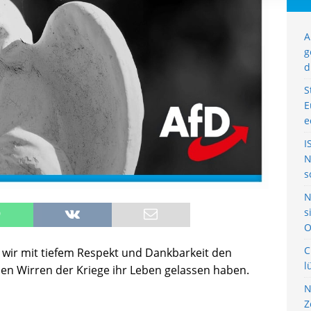
A
g
d
S
E
e
I
N
s
N
s
O
C
wir mit tiefem Respekt und Dankbarkeit den
l
en Wirren der Kriege ihr Leben gelassen haben.
N
Z