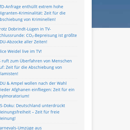
fD-Anfrage enthüllt extrem hohe
igranten-Kriminalität: Zeit für die
bschiebung von Kriminellen!
rotz Dobrindt-Lügen in TV-
chlussrunde: CO₂-Bepreisung ist größte
DU-Abzocke aller Zeiten!
lice Weidel live im TV!
S ruft zum Überfahren von Menschen
uf: Zeit für die Abschiebung von
slamisten!
DU & Ampel wollen nach der Wahl
ieder Afghanen einfliegen: Zeit für ein
sylmoratorium!
S-Doku: Deutschland unterdrückt
einungsfreiheit – Zeit für freie
einung!
arnevals-Umzüge aus