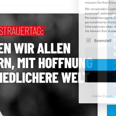
Cookie-Details
CDU & Ampel wollen nach
der Wahl wieder Afghanen
a
einfliegen: Zeit für ein
Asylmoratorium!
Die Bundesregierung und die CDU
halten die Wähler für dumm! Weil die
T
Stimmung wegen der von Afghanen
e
verübten Anschläge kippte, wurden die
g
Flüge vor der
[...]
S
A