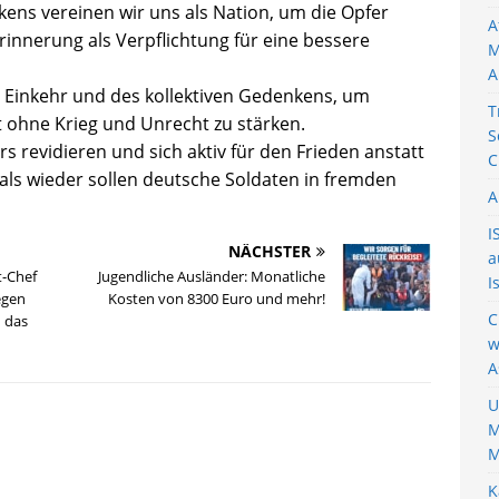
ens vereinen wir uns als Nation, um die Opfer
A
rinnerung als Verpflichtung für eine bessere
M
A
r Einkehr und des kollektiven Gedenkens, um
T
 ohne Krieg und Unrecht zu stärken.
S
s revidieren und sich aktiv für den Frieden anstatt
C
als wieder sollen deutsche Soldaten in fremden
A
I
NÄCHSTER
a
t-Chef
Jugendliche Ausländer: Monatliche
I
egen
Kosten von 8300 Euro und mehr!
C
 das
w
A
U
M
M
K