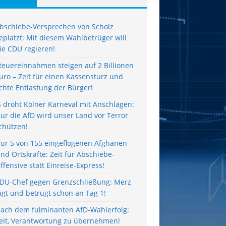
bschiebe-Versprechen von Scholz
eplatzt: Mit diesem Wahlbetrüger will
ie CDU regieren!
teuereinnahmen steigen auf 2 Billionen
uro – Zeit für einen Kassensturz und
chte Entlastung der Bürger!
S droht Kölner Karneval mit Anschlägen:
ur die AfD wird unser Land vor Terror
chützen!
ur 5 von 155 eingeflogenen Afghanen
ind Ortskräfte: Zeit für Abschiebe-
ffensive statt Einreise-Express!
DU-Chef gegen Grenzschließung: Merz
ügt und betrügt schon an Tag 1!
ach dem fulminanten AfD-Wahlerfolg:
eit, Verantwortung zu übernehmen!