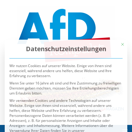
Mit die
Datenschutzeinstellungen
Wir nutzen Cookies auf unserer Website. Einige von ihnen sind
essenziell, während andere uns helfen, diese Website und Ihre
Erfahrung zu verbessern.
Wenn Sie unter 16 Jahre alt sind und Ihre Zustimmung zu freiwilligen
Diensten geben möchten, müssen Sie Ihre Erziehungsberechtigten
um Erlaubnis bitten.
Wir verwenden Cookies und andere Technologien auf unserer
Website. Einige von ihnen sind essenziell, während andere uns
helfen, diese Website und Ihre Erfahrung zu verbessern.
Personenbezogene Daten können verarbeitet werden (z. B. IP-
Adressen), z. B. für personalisierte Anzeigen und Inhalte oder
Anzeigen- und Inhaltsmessung.
Weitere Informationen über die
Verwendung Ihrer Daten finden Sie in unserer
Datenschutzerklärung
.
Sie können Ihre Auswahl jederzeit unter
Einstellungen
widerrufen oder anpassen.
Es folgt eine Liste der Service-Gruppen, für die eine Einwilli
Essenziell
Externe Medien