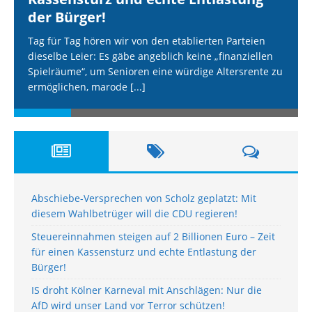
der Bürger!
Tag für Tag hören wir von den etablierten Parteien
dieselbe Leier: Es gäbe angeblich keine „finanziellen
Spielräume“, um Senioren eine würdige Altersrente zu
ermöglichen, marode
[...]
Abschiebe-Versprechen von Scholz geplatzt: Mit
diesem Wahlbetrüger will die CDU regieren!
Steuereinnahmen steigen auf 2 Billionen Euro – Zeit
für einen Kassensturz und echte Entlastung der
Bürger!
IS droht Kölner Karneval mit Anschlägen: Nur die
AfD wird unser Land vor Terror schützen!