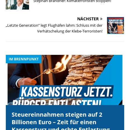
Stephan Brandner: Klimaterroristen stoppen!
NÄCHSTER
„Letzte Generation“ legt Flughäfen lahm: Schluss mit der
Verhätschelung der Klebe-Terroristen!
IM BRENNPUNKT
I
Steuereinnahmen steigen auf 2
Billionen Euro – Zeit für einen
Kassensturz und echte Entlastung