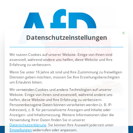
Mit die
Datenschutzeinstellungen
Wir nutzen Cookies auf unserer Website. Einige von ihnen sind
essenziell, während andere uns helfen, diese Website und Ihre
Erfahrung zu verbessern.
Wenn Sie unter 16 Jahre alt sind und Ihre Zustimmung zu freiwilligen
Diensten geben möchten, müssen Sie Ihre Erziehungsberechtigten
um Erlaubnis bitten.
Wir verwenden Cookies und andere Technologien auf unserer
Website. Einige von ihnen sind essenziell, während andere uns
helfen, diese Website und Ihre Erfahrung zu verbessern.
Personenbezogene Daten können verarbeitet werden (z. B. IP-
Adressen), z. B. für personalisierte Anzeigen und Inhalte oder
Anzeigen- und Inhaltsmessung.
Weitere Informationen über die
Verwendung Ihrer Daten finden Sie in unserer
Datenschutzerklärung
.
Sie können Ihre Auswahl jederzeit unter
Einstellungen
widerrufen oder anpassen.
Es folgt eine Liste der Service-Gruppen, für die eine Einwilli
Essenziell
Externe Medien