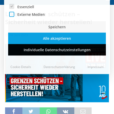
Speichern
Live: Grenzen schützen –
Alle akzeptieren
Sicherheit wieder herstellen!
Individuelle Datenschutzeinstellungen
14. Juni 2023
Cookie-Details
Datenschutzerklärung
Impressum