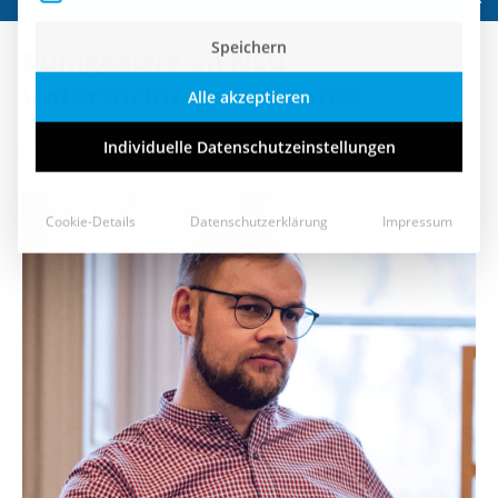
Speichern
Rumgeeiere im NSU-
Alle akzeptieren
Untersuchungsausschuss
Individuelle Datenschutzeinstellungen
6. Juni 2023
Cookie-Details
Datenschutzerklärung
Impressum