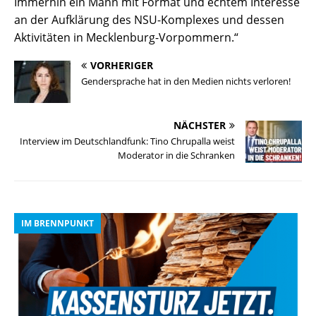
Immerhin ein Mann mit Format und echtem Interesse
an der Aufklärung des NSU-Komplexes und dessen
Aktivitäten in Mecklenburg-Vorpommern.“
VORHERIGER
Gendersprache hat in den Medien nichts verloren!
NÄCHSTER
Interview im Deutschlandfunk: Tino Chrupalla weist
Moderator in die Schranken
IM BRENNPUNKT
I