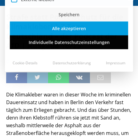
Speichern
Strafe statt Polizeischutz für die
Alle akzeptieren
Klimakleber! | 7 Tage
Deutschland – der Podcast der
Individuelle Datenschutzeinstellungen
AfD | Ausgabe 16/23
Cookie-Details
Datenschutzerklärung
Impressum
19. Mai 2023
Die Klimakleber waren in dieser Woche im kriminellen
Dauereinsatz und haben in Berlin den Verkehr fast
täglich zum Erliegen gebracht. Und das über Stunden,
denn ihren Klebstoff rühren sie jetzt mit Sand an,
weshalb mittlerweile der Asphalt aus der
Straßenoberfläche herausgeklopft werden muss, um