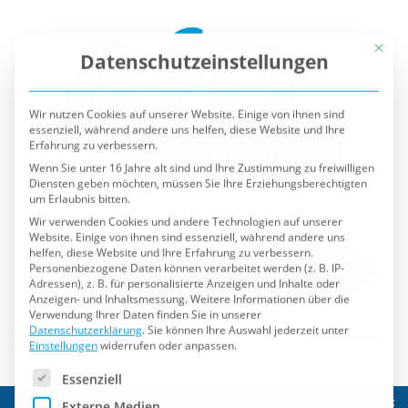
Mit die
Datenschutzeinstellungen
Wir nutzen Cookies auf unserer Website. Einige von ihnen sind
essenziell, während andere uns helfen, diese Website und Ihre
Erfahrung zu verbessern.
Wenn Sie unter 16 Jahre alt sind und Ihre Zustimmung zu freiwilligen
Diensten geben möchten, müssen Sie Ihre Erziehungsberechtigten
um Erlaubnis bitten.
Wir verwenden Cookies und andere Technologien auf unserer
Website. Einige von ihnen sind essenziell, während andere uns
helfen, diese Website und Ihre Erfahrung zu verbessern.
Personenbezogene Daten können verarbeitet werden (z. B. IP-
Adressen), z. B. für personalisierte Anzeigen und Inhalte oder
Anzeigen- und Inhaltsmessung.
Weitere Informationen über die
Verwendung Ihrer Daten finden Sie in unserer
Datenschutzerklärung
.
Sie können Ihre Auswahl jederzeit unter
Einstellungen
widerrufen oder anpassen.
Es folgt eine Liste der Service-Gruppen, für die eine Einwilli
Essenziell
Externe Medien