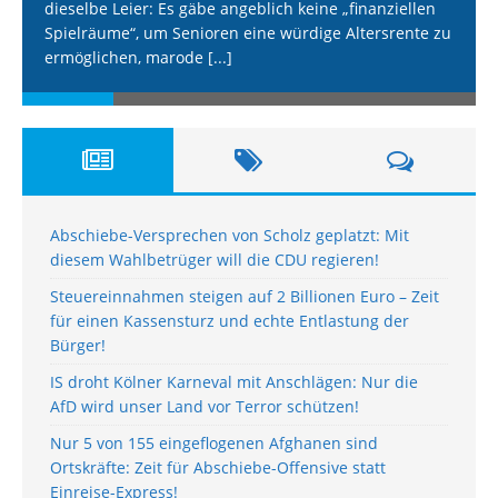
dieselbe Leier: Es gäbe angeblich keine „finanziellen
Spielräume“, um Senioren eine würdige Altersrente zu
ermöglichen, marode
[...]
Abschiebe-Versprechen von Scholz geplatzt: Mit
diesem Wahlbetrüger will die CDU regieren!
Steuereinnahmen steigen auf 2 Billionen Euro – Zeit
für einen Kassensturz und echte Entlastung der
Bürger!
IS droht Kölner Karneval mit Anschlägen: Nur die
AfD wird unser Land vor Terror schützen!
Nur 5 von 155 eingeflogenen Afghanen sind
Ortskräfte: Zeit für Abschiebe-Offensive statt
Einreise-Express!