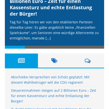
Billionen Euro – Zeit für einen
Kassensturz und echte Entlastung
der Bürger!
Tag für Tag hören wir von den etablierten Parteien
dieselbe Leier: Es gäbe angeblich keine „finanziellen
Spielräume“, um Senioren eine würdige Altersrente zu
ermöglichen, marode
[...]
Abschiebe-Versprechen von Scholz geplatzt: Mit
diesem Wahlbetrüger will die CDU regieren!
Steuereinnahmen steigen auf 2 Billionen Euro – Zeit
für einen Kassensturz und echte Entlastung der
Bürger!