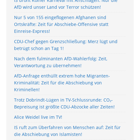
IS droht Kölner Karneval mit Anschlägen: Nur die
AfD wird unser Land vor Terror schützen!
Nur 5 von 155 eingeflogenen Afghanen sind
Ortskräfte: Zeit für Abschiebe-Offensive statt
Einreise-Express!
CDU-Chef gegen Grenzschließung: Merz lügt und
betrügt schon an Tag 1!
Nach dem fulminanten AfD-Wahlerfolg: Zeit,
Verantwortung zu übernehmen!
AfD-Anfrage enthüllt extrem hohe Migranten-
Kriminalität: Zeit für die Abschiebung von
Kriminellen!
Trotz Dobrindt-Lügen in TV-Schlussrunde: CO₂-
Bepreisung ist größte CDU-Abzocke aller Zeiten!
Alice Weidel live im TV!
IS ruft zum Überfahren von Menschen auf: Zeit für
die Abschiebung von Islamisten!