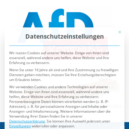
Mit die
Datenschutzeinstellungen
Wir nutzen Cookies auf unserer Website. Einige von ihnen sind
essenziell, während andere uns helfen, diese Website und Ihre
Erfahrung zu verbessern.
Wenn Sie unter 16 Jahre alt sind und Ihre Zustimmung zu freiwilligen
Diensten geben möchten, müssen Sie Ihre Erziehungsberechtigten
um Erlaubnis bitten.
Wir verwenden Cookies und andere Technologien auf unserer
Website. Einige von ihnen sind essenziell, während andere uns
helfen, diese Website und Ihre Erfahrung zu verbessern.
Personenbezogene Daten können verarbeitet werden (z. B. IP-
Adressen), z. B. für personalisierte Anzeigen und Inhalte oder
Anzeigen- und Inhaltsmessung.
Weitere Informationen über die
Verwendung Ihrer Daten finden Sie in unserer
Datenschutzerklärung
.
Sie können Ihre Auswahl jederzeit unter
Einstellungen
widerrufen oder anpassen.
Es folgt eine Liste der Service-Gruppen, für die eine Einwilli
Essenziell
Externe Medien