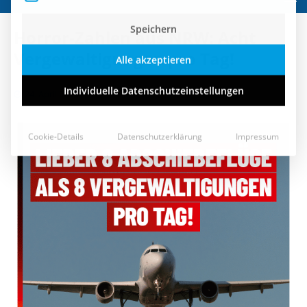
Speichern
Horror-Zahlen aus NRW: Acht
Alle akzeptieren
Vergewaltigungen pro Tag!
Individuelle Datenschutzeinstellungen
24. April 2023
Cookie-Details
Datenschutzerklärung
Impressum