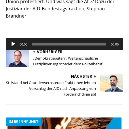
Union protestiert. Und was sagt die AfD? Dazu der
Justiziar der AfD-Bundestagsfraktion, Stephan
Brandner.
Audio-
00:00
00:00
Player
VORHERIGER
„Demokratiepaten“: Weltanschauliche
Disziplinierung schadet dem Polizeiberuf
NÄCHSTER
Stillstand bei Grunderwerbsteuer: Fraktionen lehnen
Vorschlag der AfD nach Anpassung von
Förderrichtlinie ab!
IM BRENNPUNKT
I