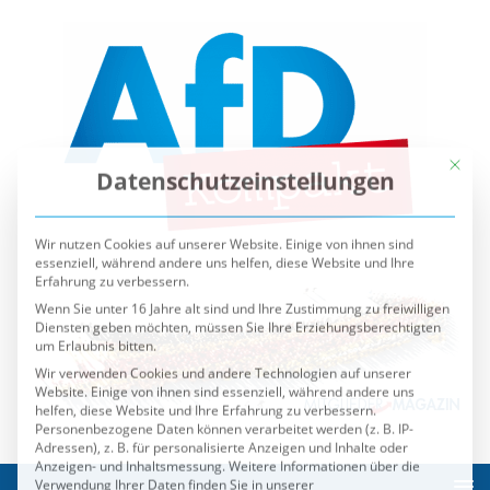
Mit die
Datenschutzeinstellungen
Wir nutzen Cookies auf unserer Website. Einige von ihnen sind
essenziell, während andere uns helfen, diese Website und Ihre
Erfahrung zu verbessern.
Wenn Sie unter 16 Jahre alt sind und Ihre Zustimmung zu freiwilligen
Diensten geben möchten, müssen Sie Ihre Erziehungsberechtigten
um Erlaubnis bitten.
Wir verwenden Cookies und andere Technologien auf unserer
Website. Einige von ihnen sind essenziell, während andere uns
helfen, diese Website und Ihre Erfahrung zu verbessern.
Personenbezogene Daten können verarbeitet werden (z. B. IP-
Adressen), z. B. für personalisierte Anzeigen und Inhalte oder
Anzeigen- und Inhaltsmessung.
Weitere Informationen über die
Verwendung Ihrer Daten finden Sie in unserer
Datenschutzerklärung
.
Sie können Ihre Auswahl jederzeit unter
Einstellungen
widerrufen oder anpassen.
Es folgt eine Liste der Service-Gruppen, für die eine Einwilli
Essenziell
Externe Medien