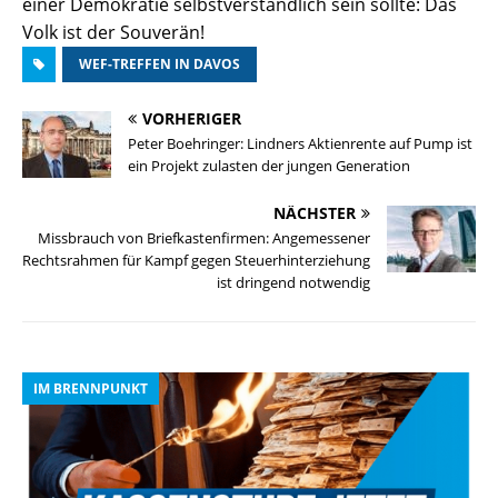
einer Demokratie selbstverständlich sein sollte: Das
Volk ist der Souverän!
WEF-TREFFEN IN DAVOS
VORHERIGER
Peter Boehringer: Lindners Aktienrente auf Pump ist
ein Projekt zulasten der jungen Generation
NÄCHSTER
Missbrauch von Briefkastenfirmen: Angemessener
Rechtsrahmen für Kampf gegen Steuerhinterziehung
ist dringend notwendig
IM BRENNPUNKT
I