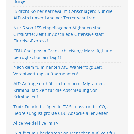
Bürger!
IS droht Kölner Karneval mit Anschlägen: Nur die
AfD wird unser Land vor Terror schützen!
Nur 5 von 155 eingeflogenen Afghanen sind
Ortskräfte: Zeit für Abschiebe-Offensive statt
Einreise-Express!
CDU-Chef gegen Grenzschließung: Merz lügt und
betrügt schon an Tag 1!
Nach dem fulminanten AfD-Wahlerfolg: Zeit,
Verantwortung zu übernehmen!
AfD-Anfrage enthüllt extrem hohe Migranten-
Kriminalität: Zeit für die Abschiebung von
Kriminellen!
Trotz Dobrindt-Lügen in TV-Schlussrunde: CO₂-
Bepreisung ist größte CDU-Abzocke aller Zeiten!
Alice Weidel live im TV!
IS ruft zum Überfahren von Menschen auf: Zeit für