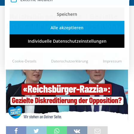
Speichern
„Reichsbürger-Razzia“: Gezielte
Alle akzeptieren
Diskreditierung der Opposition?
Individuelle Datenschutzeinstellungen
14. Dezember 2022
Cookie-Details
Datenschutzerklärung
Impressum