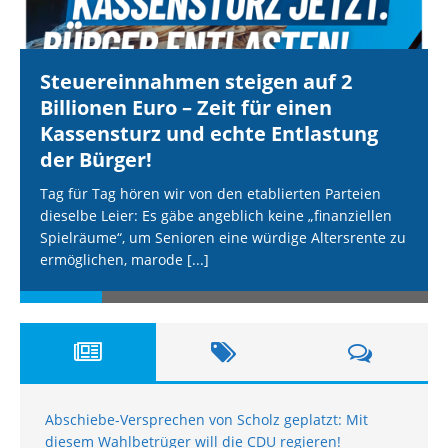
Adressen), z. B. für personalisierte Anzeigen und Inhalte oder
Anzeigen- und Inhaltsmessung.
Weitere Informationen über die
Verwendung Ihrer Daten finden Sie in unserer
Datenschutzerklärung
.
Sie können Ihre Auswahl jederzeit unter
Steuereinnahmen steigen auf 2
Einstellungen
widerrufen oder anpassen.
Billionen Euro – Zeit für einen
Es folgt eine Liste der Service-Gruppen, für die eine Einwilli
Essenziell
Kassensturz und echte Entlastung
Externe Medien
der Bürger!
Tag für Tag hören wir von den etablierten Parteien
Speichern
dieselbe Leier: Es gäbe angeblich keine „finanziellen
Spielräume“, um Senioren eine würdige Altersrente zu
Alle akzeptieren
ermöglichen, marode
[...]
Individuelle Datenschutzeinstellungen
Cookie-Details
Datenschutzerklärung
Impressum
Abschiebe-Versprechen von Scholz geplatzt: Mit
diesem Wahlbetrüger will die CDU regieren!