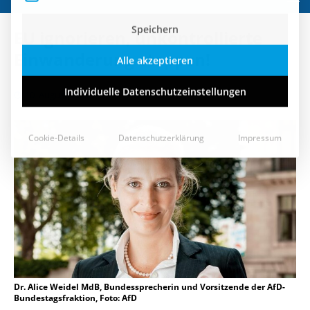
Speichern
EU ignorieren, unkontrollierte
Alle akzeptieren
Einwanderung stoppen!
Individuelle Datenschutzeinstellungen
10. August 2022
Cookie-Details
Datenschutzerklärung
Impressum
Dr. Alice Weidel MdB, Bundessprecherin und Vorsitzende der AfD-
Bundestagsfraktion, Foto: AfD