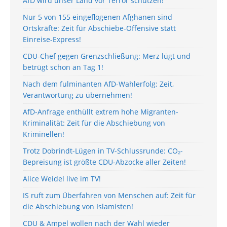
AfD wird unser Land vor Terror schützen!
Nur 5 von 155 eingeflogenen Afghanen sind
Ortskräfte: Zeit für Abschiebe-Offensive statt
Einreise-Express!
CDU-Chef gegen Grenzschließung: Merz lügt und
betrügt schon an Tag 1!
Nach dem fulminanten AfD-Wahlerfolg: Zeit,
Verantwortung zu übernehmen!
AfD-Anfrage enthüllt extrem hohe Migranten-
Kriminalität: Zeit für die Abschiebung von
Kriminellen!
Trotz Dobrindt-Lügen in TV-Schlussrunde: CO₂-
Bepreisung ist größte CDU-Abzocke aller Zeiten!
Alice Weidel live im TV!
IS ruft zum Überfahren von Menschen auf: Zeit für
die Abschiebung von Islamisten!
CDU & Ampel wollen nach der Wahl wieder