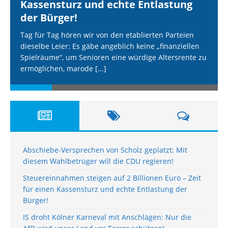
Kassensturz und echte Entlastung
der Bürger!
Tag für Tag hören wir von den etablierten Parteien
dieselbe Leier: Es gäbe angeblich keine „finanziellen
Spielräume“, um Senioren eine würdige Altersrente zu
ermöglichen, marode
[...]
Abschiebe-Versprechen von Scholz geplatzt: Mit
diesem Wahlbetrüger will die CDU regieren!
Steuereinnahmen steigen auf 2 Billionen Euro – Zeit
für einen Kassensturz und echte Entlastung der
Bürger!
IS droht Kölner Karneval mit Anschlägen: Nur die