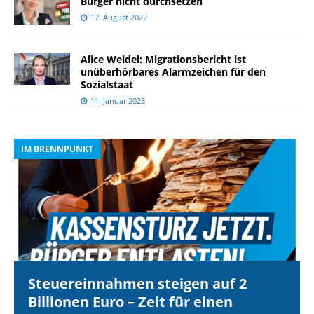
Bürger nicht durchsetzen
17. August 2022
Alice Weidel: Migrationsbericht ist
unüberhörbares Alarmzeichen für den
Sozialstaat
11. Januar 2023
IM BRENNPUNKT
I
Steuereinnahmen steigen auf 2
Billionen Euro – Zeit für einen