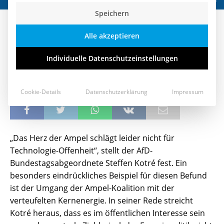
Speichern
„Wir können die Kernkraft
Alle akzeptieren
weiterführen und wir müssen sie
sogar weiterführen!“
Individuelle Datenschutzeinstellungen
5. Juli 2022
Cookie-Details
Datenschutzerklärung
Impressum
„Das Herz der Ampel schlägt leider nicht für
Technologie-Offenheit“, stellt der AfD-
Bundestagsabgeordnete Steffen Kotré fest. Ein
besonders eindrückliches Beispiel für diesen Befund
ist der Umgang der Ampel-Koalition mit der
verteufelten Kernenergie. In seiner Rede streicht
Kotré heraus, dass es im öffentlichen Interesse sein