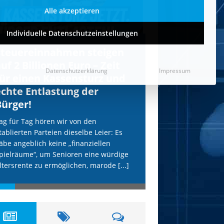
Individuelle Datenschutzeinstellungen
Datenschutzerklärung
Impressum
Steuereinnahmen steigen
IS droht Köln
uf 2 Billionen Euro – Zeit
mit Anschläg
für einen Kassensturz und
AfD wird uns
echte Entlastung der
Terror schüt
Bürger!
Unsere freiheitlich
erneut vom IS-Terr
ag für Tag hören wir von den
etablierten Parteien
tablierten Parteien dieselbe Leier: Es
hohle Phrasen. Die
äbe angeblich keine „finanziellen
Terror-Webseite „Al
pielräume“, um Senioren eine würdige
[...]
ltersrente zu ermöglichen, marode
[...]