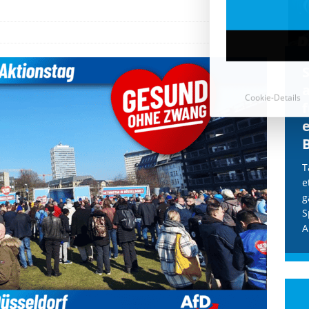
Cookie-Details
CDU & Ampel wollen nach
der Wahl wieder Afghanen
a
einfliegen: Zeit für ein
Asylmoratorium!
Die Bundesregierung und die CDU
halten die Wähler für dumm! Weil die
T
Stimmung wegen der von Afghanen
e
verübten Anschläge kippte, wurden die
g
Flüge vor der
[...]
S
A