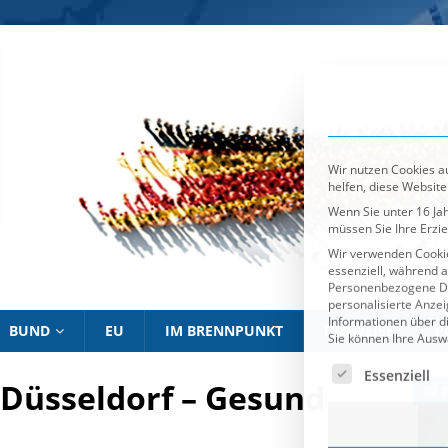
Wir nutzen Cookies au
helfen, diese Website
Wenn Sie unter 16 Jah
müssen Sie Ihre Erzi
Wir verwenden Cookie
essenziell, während a
Personenbezogene Date
personalisierte Anze
Informationen über d
Sie können Ihre Ausw
Es folgt eine List
Essenziell
BUND
EU
IM BRENNPUNKT
HINWEISE
P
Düsseldorf – Gesund
IM BRENNPUNKT
IM 