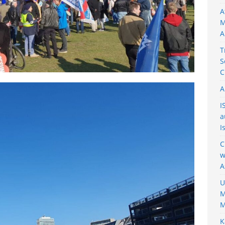
A
M
A
T
S
C
A
I
a
I
C
w
A
U
M
M
K