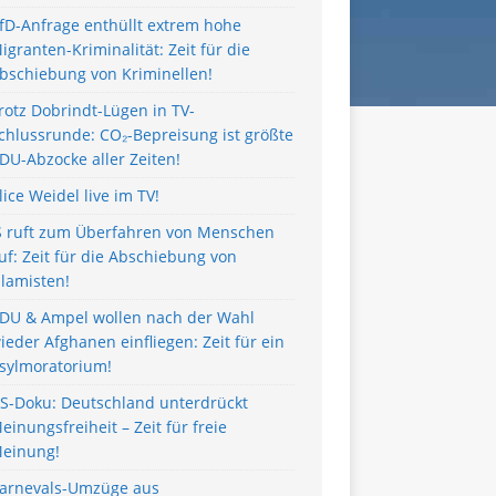
fD-Anfrage enthüllt extrem hohe
igranten-Kriminalität: Zeit für die
bschiebung von Kriminellen!
rotz Dobrindt-Lügen in TV-
chlussrunde: CO₂-Bepreisung ist größte
DU-Abzocke aller Zeiten!
lice Weidel live im TV!
S ruft zum Überfahren von Menschen
uf: Zeit für die Abschiebung von
slamisten!
DU & Ampel wollen nach der Wahl
ieder Afghanen einfliegen: Zeit für ein
sylmoratorium!
S-Doku: Deutschland unterdrückt
einungsfreiheit – Zeit für freie
einung!
arnevals-Umzüge aus