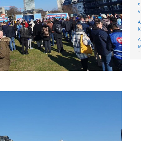
S
V
A
K
A
M