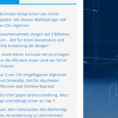
bschiebe-Versprechen von Scholz
eplatzt: Mit diesem Wahlbetrüger will
ie CDU regieren!
teuereinnahmen steigen auf 2 Billionen
uro – Zeit für einen Kassensturz und
chte Entlastung der Bürger!
S droht Kölner Karneval mit Anschlägen:
ur die AfD wird unser Land vor Terror
chützen!
ur 5 von 155 eingeflogenen Afghanen
ind Ortskräfte: Zeit für Abschiebe-
ffensive statt Einreise-Express!
DU-Chef gegen Grenzschließung: Merz
ügt und betrügt schon an Tag 1!
ach dem fulminanten AfD-Wahlerfolg:
eit, Verantwortung zu übernehmen!