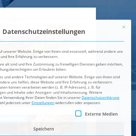
Mit dies
Datenschutzeinstellungen
f unserer Website. Einige von ihnen sind essenziell, während andere uns
 und Ihre Erfahrung zu verbessern.
re alt sind und Ihre Zustimmung zu freiwilligen Diensten geben möchten,
ehungsberechtigten um Erlaubnis bitten.
s und andere Technologien auf unserer Website. Einige von ihnen sind
ndere uns helfen, diese Website und Ihre Erfahrung zu verbessern.
n können verarbeitet werden (z. B. IP-Adressen), z. B. für
igen und Inhalte oder Anzeigen- und Inhaltsmessung.
Weitere
ie Verwendung Ihrer Daten finden Sie in unserer
Datenschutzerklärung
.
ahl jederzeit unter
Einstellungen
widerrufen oder anpassen.
e der Service-Gruppen, für die eine Einwilligung erteilt werden ka
Externe Medien
ODCASTS
VIDEOS
Speichern
BRENNPUNKT
IM BRENNPUNKT
Alle akzeptieren