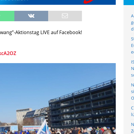
A
g
d
wang”-Aktionstag LIVE auf Facebook!
S
E
e
akcA2OZ
I
N
s
N
s
O
C
l
N
Z