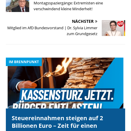
Montagsspaziergänge: Extremisten eine
verschwindend kleine Minderheit!
NÄCHSTER
Mitglied im AfD Bundesvorstand | Dr. Sylvia Limmer
zum Grundgesetz
IM BRENNPUNKT
I
Steuereinnahmen steigen auf 2
Billionen Euro – Zeit für einen