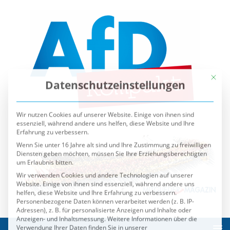
Mit die
Datenschutzeinstellungen
Wir nutzen Cookies auf unserer Website. Einige von ihnen sind
essenziell, während andere uns helfen, diese Website und Ihre
Erfahrung zu verbessern.
Wenn Sie unter 16 Jahre alt sind und Ihre Zustimmung zu freiwilligen
Diensten geben möchten, müssen Sie Ihre Erziehungsberechtigten
um Erlaubnis bitten.
Wir verwenden Cookies und andere Technologien auf unserer
Website. Einige von ihnen sind essenziell, während andere uns
helfen, diese Website und Ihre Erfahrung zu verbessern.
Personenbezogene Daten können verarbeitet werden (z. B. IP-
Adressen), z. B. für personalisierte Anzeigen und Inhalte oder
Anzeigen- und Inhaltsmessung.
Weitere Informationen über die
Verwendung Ihrer Daten finden Sie in unserer
Datenschutzerklärung
.
Sie können Ihre Auswahl jederzeit unter
Einstellungen
widerrufen oder anpassen.
Es folgt eine Liste der Service-Gruppen, für die eine Einwilli
Essenziell
Externe Medien