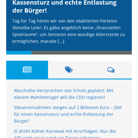
Kassensturz und echte Entlastung
der Bürger!
Tag für Tag hören wir von den etablierten Parteien
dieselbe Leier: Es gäbe angeblich keine „finanziellen
Spielräume“, um Senioren eine würdige Altersrente zu
ermöglichen, marode
[...]
Abschiebe-Versprechen von Scholz geplatzt: Mit
diesem Wahlbetrüger will die CDU regieren!
Steuereinnahmen steigen auf 2 Billionen Euro – Zeit
für einen Kassensturz und echte Entlastung der
Bürger!
IS droht Kölner Karneval mit Anschlägen: Nur die
AfD wird unser Land vor Terror schützen!