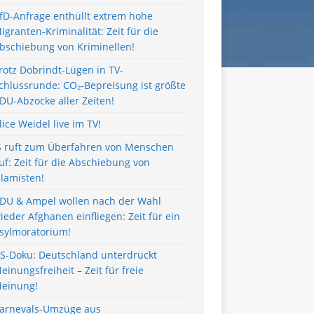
fD-Anfrage enthüllt extrem hohe
igranten-Kriminalität: Zeit für die
bschiebung von Kriminellen!
rotz Dobrindt-Lügen in TV-
chlussrunde: CO₂-Bepreisung ist größte
DU-Abzocke aller Zeiten!
lice Weidel live im TV!
S ruft zum Überfahren von Menschen
uf: Zeit für die Abschiebung von
slamisten!
DU & Ampel wollen nach der Wahl
ieder Afghanen einfliegen: Zeit für ein
sylmoratorium!
S-Doku: Deutschland unterdrückt
einungsfreiheit – Zeit für freie
einung!
arnevals-Umzüge aus