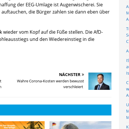
haffung der EEG-Umlage ist Augenwischerei. Sie
A
 auftauchen, die Bürger zahlen sie dann eben über
M
A
T
 wieder vom Kopf auf die Füße stellen. Die AfD-
S
ohleausstiegs und den Wiedereinstieg in die
C
A
I
a
I
NÄCHSTER
t
Wahre Corona-Kosten werden bewusst
C
in
verschleiert
w
A
U
M
M
K