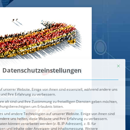
Mit dies
Datenschutzeinstellungen
f unserer Website. Einige von ihnen sind essenziell, während andere uns
 und Ihre Erfahrung zu verbessern.
re alt sind und Ihre Zustimmung zu freiwilligen Diensten geben möchten,
ehungsberechtigten um Erlaubnis bitten.
s und andere Technologien auf unserer Website. Einige von ihnen sind
ndere uns helfen, diese Website und Ihre Erfahrung zu verbessern.
n können verarbeitet werden (z. B. IP-Adressen), z. B. für
igen und Inhalte oder Anzeigen- und Inhaltsmessung.
Weitere
ie Verwendung Ihrer Daten finden Sie in unserer
Datenschutzerklärung
.
ahl jederzeit unter
Einstellungen
widerrufen oder anpassen.
e der Service-Gruppen, für die eine Einwilligung erteilt werden ka
Externe Medien
ODCASTS
VIDEOS
Speichern
BRENNPUNKT
IM BRENNPUNKT
Alle akzeptieren