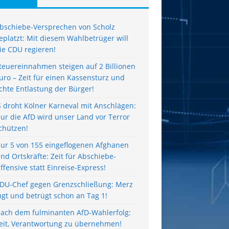
bschiebe-Versprechen von Scholz
eplatzt: Mit diesem Wahlbetrüger will
ie CDU regieren!
teuereinnahmen steigen auf 2 Billionen
uro – Zeit für einen Kassensturz und
chte Entlastung der Bürger!
S droht Kölner Karneval mit Anschlägen:
ur die AfD wird unser Land vor Terror
chützen!
ur 5 von 155 eingeflogenen Afghanen
ind Ortskräfte: Zeit für Abschiebe-
ffensive statt Einreise-Express!
DU-Chef gegen Grenzschließung: Merz
ügt und betrügt schon an Tag 1!
ach dem fulminanten AfD-Wahlerfolg:
eit, Verantwortung zu übernehmen!