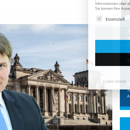
Cookie-Details
CDU & Ampel wollen nach
der Wahl wieder Afghanen
a
einfliegen: Zeit für ein
Asylmoratorium!
Die Bundesregierung und die CDU
halten die Wähler für dumm! Weil die
T
Stimmung wegen der von Afghanen
e
verübten Anschläge kippte, wurden die
g
Flüge vor der
[...]
S
A