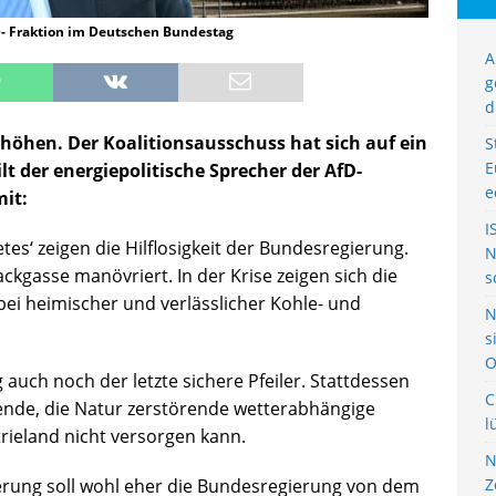
fD- Fraktion im Deutschen Bundestag
A
g
d
dhöhen. Der Koalitionsausschuss hat sich auf ein
S
E
lt der energiepolitische Sprecher der AfD-
e
mit:
I
s‘ zeigen die Hilflosigkeit der Bundesregierung.
N
Sackgasse manövriert. In der Krise zeigen sich die
s
bei heimischer und verlässlicher Kohle- und
N
s
O
 auch noch der letzte sichere Pfeiler. Stattdessen
C
nde, die Natur zerstörende wetterabhängige
l
rieland nicht versorgen kann.
N
rung soll wohl eher die Bundesregierung von dem
Z