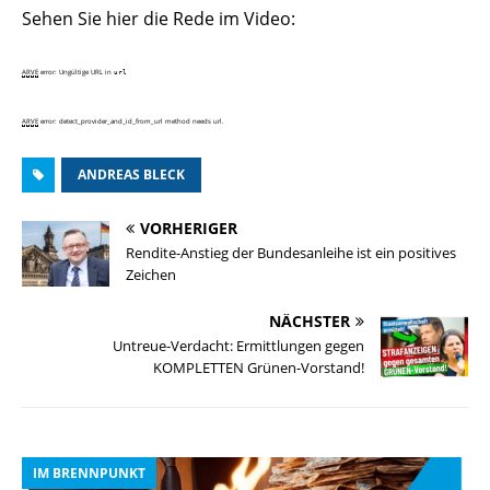
Sehen Sie hier die Rede im Video:
ARVE
error: Ungültige URL
in
url
ARVE
error: detect_provider_and_id_from_url method needs url.
ANDREAS BLECK
VORHERIGER
Rendite-Anstieg der Bundesanleihe ist ein positives
Zeichen
NÄCHSTER
Untreue-Verdacht: Ermittlungen gegen
KOMPLETTEN Grünen-Vorstand!
IM BRENNPUNKT
I