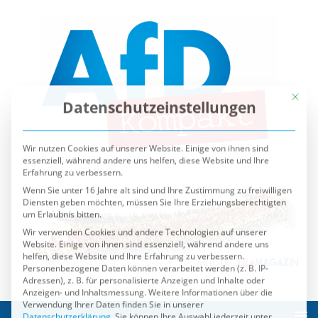
Mit die
Datenschutzeinstellungen
Wir nutzen Cookies auf unserer Website. Einige von ihnen sind
essenziell, während andere uns helfen, diese Website und Ihre
Erfahrung zu verbessern.
Wenn Sie unter 16 Jahre alt sind und Ihre Zustimmung zu freiwilligen
Diensten geben möchten, müssen Sie Ihre Erziehungsberechtigten
um Erlaubnis bitten.
Wir verwenden Cookies und andere Technologien auf unserer
Website. Einige von ihnen sind essenziell, während andere uns
helfen, diese Website und Ihre Erfahrung zu verbessern.
Personenbezogene Daten können verarbeitet werden (z. B. IP-
Adressen), z. B. für personalisierte Anzeigen und Inhalte oder
Anzeigen- und Inhaltsmessung.
Weitere Informationen über die
Verwendung Ihrer Daten finden Sie in unserer
Datenschutzerklärung
.
Sie können Ihre Auswahl jederzeit unter
Einstellungen
widerrufen oder anpassen.
Es folgt eine Liste der Service-Gruppen, für die eine Einwilli
Essenziell
Externe Medien