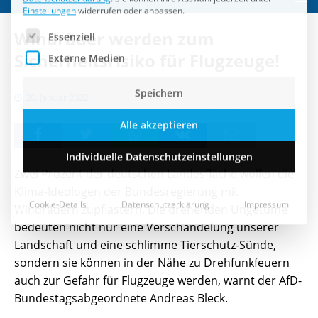
Speichern
Windräder werden zum
Alle akzeptieren
Sicherheitsrisiko für Flugzeuge!
Individuelle Datenschutzeinstellungen
20. Januar 2022
Cookie-Details
Datenschutzerklärung
Impressum
Zwei Prozent der deutschen Landesfläche wollen die
Klima-Ideologen der Bundesregierung mit
Windrädern zupflastern. Die drehenden Ungetüme
bedeuten nicht nur eine Verschandelung unserer
Landschaft und eine schlimme Tierschutz-Sünde,
sondern sie können in der Nähe zu Drehfunkfeuern
auch zur Gefahr für Flugzeuge werden, warnt der AfD-
Bundestagsabgeordnete Andreas Bleck.