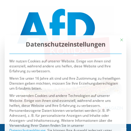
Mit die
Datenschutzeinstellungen
Wir nutzen Cookies auf unserer Website. Einige von ihnen sind
essenziell, während andere uns helfen, diese Website und Ihre
Erfahrung zu verbessern.
Wenn Sie unter 16 Jahre alt sind und Ihre Zustimmung zu freiwilligen
Diensten geben möchten, müssen Sie Ihre Erziehungsberechtigten
um Erlaubnis bitten.
Wir verwenden Cookies und andere Technologien auf unserer
Website. Einige von ihnen sind essenziell, während andere uns
helfen, diese Website und Ihre Erfahrung zu verbessern.
Personenbezogene Daten können verarbeitet werden (z. B. IP-
Adressen), z. B. für personalisierte Anzeigen und Inhalte oder
Anzeigen- und Inhaltsmessung.
Weitere Informationen über die
Verwendung Ihrer Daten finden Sie in unserer
Datenschutzerklärung
.
Sie können Ihre Auswahl jederzeit unter
Einstellungen
widerrufen oder anpassen.
Es folgt eine Liste der Service-Gruppen, für die eine Einwilli
Essenziell
Externe Medien