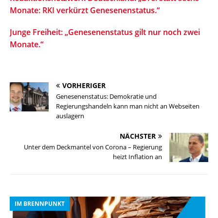
Monate: RKI verkürzt Genesenenstatus.“
Junge Freiheit: „Genesenenstatus gilt nur noch zwei
Monate.“
VORHERIGER
Genesenenstatus: Demokratie und
Regierungshandeln kann man nicht an Webseiten
auslagern
NÄCHSTER
Unter dem Deckmantel von Corona – Regierung
heizt Inflation an
IM BRENNPUNKT
I