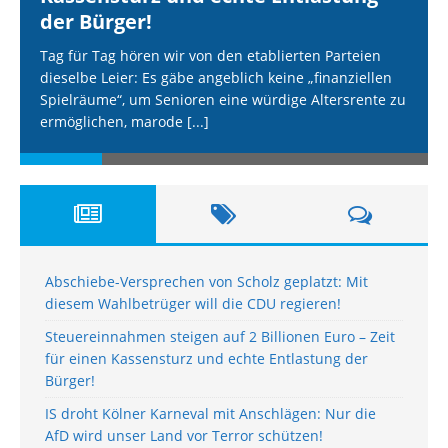
der Bürger!
Tag für Tag hören wir von den etablierten Parteien
dieselbe Leier: Es gäbe angeblich keine „finanziellen
Spielräume“, um Senioren eine würdige Altersrente zu
ermöglichen, marode
[...]
Abschiebe-Versprechen von Scholz geplatzt: Mit
diesem Wahlbetrüger will die CDU regieren!
Steuereinnahmen steigen auf 2 Billionen Euro – Zeit
für einen Kassensturz und echte Entlastung der
Bürger!
IS droht Kölner Karneval mit Anschlägen: Nur die
AfD wird unser Land vor Terror schützen!