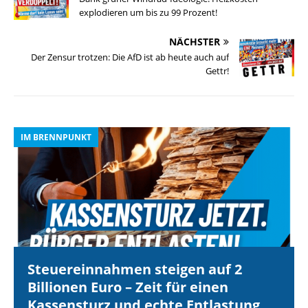
explodieren um bis zu 99 Prozent!
NÄCHSTER
Der Zensur trotzen: Die AfD ist ab heute auch auf
Gettr!
IM BRENNPUNKT
I
Steuereinnahmen steigen auf 2
Billionen Euro – Zeit für einen
Kassensturz und echte Entlastung