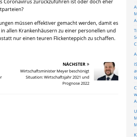
das Coronavirus zurückzuführen ist oder doch eher
A
ltparteien?
M
A
lungen müssen effektiver gemacht werden, damit es
d in allen Krankenhäusern zu einer personellen und
T
S
att nur einen teuren Flickenteppich zu schaffen.
C
A
NÄCHSTER
I
a
Wirtschaftsminister Meyer beschönigt
r
Situation: Wirtschaftsjahr 2021 und
I
Prognose 2022
C
w
A
U
M
M
K