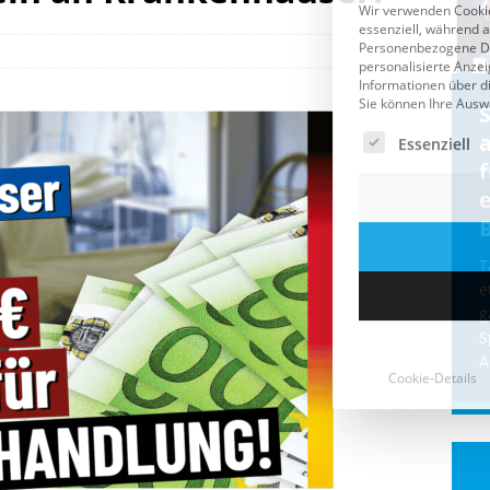
Cookie-Details
CDU & Ampel wollen nach
der Wahl wieder Afghanen
a
einfliegen: Zeit für ein
Asylmoratorium!
Die Bundesregierung und die CDU
halten die Wähler für dumm! Weil die
T
Stimmung wegen der von Afghanen
e
verübten Anschläge kippte, wurden die
g
Flüge vor der
[...]
S
A