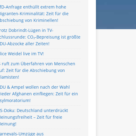
fD-Anfrage enthüllt extrem hohe
igranten-Kriminalität: Zeit für die
bschiebung von Kriminellen!
rotz Dobrindt-Lügen in TV-
chlussrunde: CO₂-Bepreisung ist größte
DU-Abzocke aller Zeiten!
lice Weidel live im TV!
S ruft zum Überfahren von Menschen
uf: Zeit für die Abschiebung von
slamisten!
DU & Ampel wollen nach der Wahl
ieder Afghanen einfliegen: Zeit für ein
sylmoratorium!
S-Doku: Deutschland unterdrückt
einungsfreiheit – Zeit für freie
einung!
arnevals-Umzüge aus