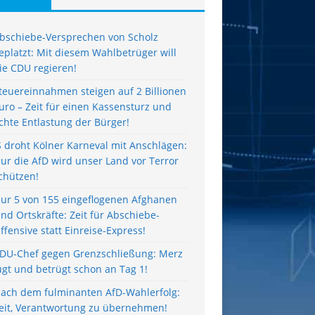
bschiebe-Versprechen von Scholz
eplatzt: Mit diesem Wahlbetrüger will
ie CDU regieren!
teuereinnahmen steigen auf 2 Billionen
uro – Zeit für einen Kassensturz und
chte Entlastung der Bürger!
S droht Kölner Karneval mit Anschlägen:
ur die AfD wird unser Land vor Terror
chützen!
ur 5 von 155 eingeflogenen Afghanen
ind Ortskräfte: Zeit für Abschiebe-
ffensive statt Einreise-Express!
DU-Chef gegen Grenzschließung: Merz
ügt und betrügt schon an Tag 1!
ach dem fulminanten AfD-Wahlerfolg:
eit, Verantwortung zu übernehmen!