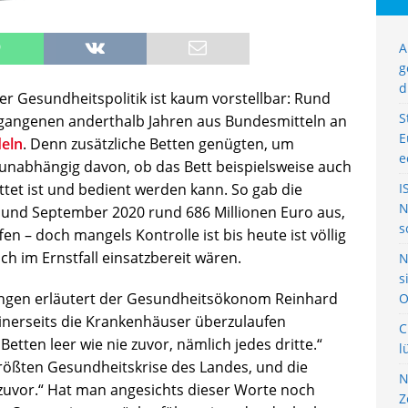
A
g
d
er Gesundheitspolitik ist kaum vorstellbar: Rund
S
ergangenen anderthalb Jahren aus Bundesmitteln an
E
deln
. Denn zusätzliche Betten genügten, um
e
 unabhängig davon, ob das Bett beispielsweise auch
tet ist und bedient werden kann. So gab die
I
N
 und September 2020 rund 686 Millionen Euro aus,
s
en – doch mangels Kontrolle ist bis heute ist völlig
ich im Ernstfall einsatzbereit wären.
N
s
lungen erläutert der Gesundheitsökonom Reinhard
O
inerseits die Krankenhäuser überzulaufen
C
Betten leer wie nie zuvor, nämlich jedes dritte.“
l
größten Gesundheitskrise des Landes, und die
N
zuvor.“ Hat man angesichts dieser Worte noch
Z