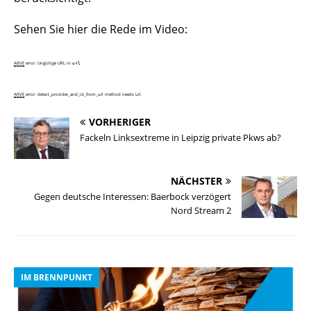
Sehen Sie hier die Rede im Video:
ARVE
error: Ungültige URL
in
url
ARVE
error: detect_provider_and_id_from_url method needs url.
VORHERIGER
Fackeln Linksextreme in Leipzig private Pkws ab?
NÄCHSTER
Gegen deutsche Interessen: Baerbock verzögert
Nord Stream 2
IM BRENNPUNKT
I