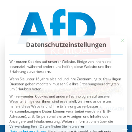
Mit die
Datenschutzeinstellungen
Wir nutzen Cookies auf unserer Website. Einige von ihnen sind
essenziell, während andere uns helfen, diese Website und Ihre
Erfahrung zu verbessern.
Wenn Sie unter 16 Jahre alt sind und Ihre Zustimmung zu freiwilligen
Diensten geben möchten, müssen Sie Ihre Erziehungsberechtigten
um Erlaubnis bitten.
Wir verwenden Cookies und andere Technologien auf unserer
Website. Einige von ihnen sind essenziell, während andere uns
helfen, diese Website und Ihre Erfahrung zu verbessern.
Personenbezogene Daten können verarbeitet werden (z. B. IP-
Adressen), z. B. für personalisierte Anzeigen und Inhalte oder
Anzeigen- und Inhaltsmessung.
Weitere Informationen über die
Verwendung Ihrer Daten finden Sie in unserer
Datenschutzerklärung
.
Sie können Ihre Auswahl jederzeit unter
Einstellungen
widerrufen oder anpassen.
Es folgt eine Liste der Service-Gruppen, für die eine Einwilli
Essenziell
Externe Medien