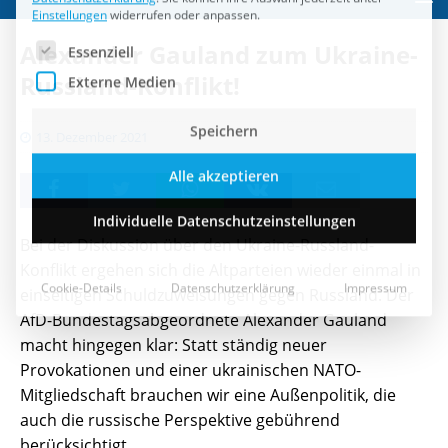
Speichern
Alexander Gauland zum Ukraine-
Alle akzeptieren
Russland-Konflikt!
Individuelle Datenschutzeinstellungen
13. Dezember 2021
Cookie-Details
Datenschutzerklärung
Impressum
Bei der Diskussion über den Ukraine-Russland-
Konflikt ergehen sich die Altparteien wieder einmal in
einseitigen Schuldzuweisungen gegen Russland. Der
AfD-Bundestagsabgeordnete Alexander Gauland
macht hingegen klar: Statt ständig neuer
Provokationen und einer ukrainischen NATO-
Mitgliedschaft brauchen wir eine Außenpolitik, die
auch die russische Perspektive gebührend
berücksichtigt.