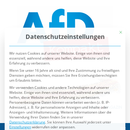
Mit die
Datenschutzeinstellungen
Wir nutzen Cookies auf unserer Website. Einige von ihnen sind
essenziell, während andere uns helfen, diese Website und Ihre
Erfahrung zu verbessern.
Wenn Sie unter 16 Jahre alt sind und Ihre Zustimmung zu freiwilligen
Diensten geben möchten, müssen Sie Ihre Erziehungsberechtigten
um Erlaubnis bitten.
Wir verwenden Cookies und andere Technologien auf unserer
Website. Einige von ihnen sind essenziell, während andere uns
helfen, diese Website und Ihre Erfahrung zu verbessern.
Personenbezogene Daten können verarbeitet werden (z. B. IP-
Adressen), z. B. für personalisierte Anzeigen und Inhalte oder
Anzeigen- und Inhaltsmessung.
Weitere Informationen über die
Verwendung Ihrer Daten finden Sie in unserer
Datenschutzerklärung
.
Sie können Ihre Auswahl jederzeit unter
Einstellungen
widerrufen oder anpassen.
Es folgt eine Liste der Service-Gruppen, für die eine Einwilli
Essenziell
Externe Medien