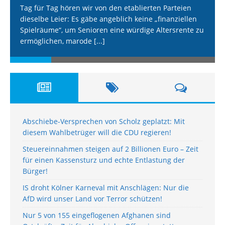
Tag für Tag hören wir von den etablierten Parteien
dieselbe Leier: Es gäbe angeblich keine „finanziellen
Spielräume“, um Senioren eine würdige Altersrente zu
ermöglichen, marode
[...]
Abschiebe-Versprechen von Scholz geplatzt: Mit
diesem Wahlbetrüger will die CDU regieren!
Steuereinnahmen steigen auf 2 Billionen Euro – Zeit
für einen Kassensturz und echte Entlastung der
Bürger!
IS droht Kölner Karneval mit Anschlägen: Nur die
AfD wird unser Land vor Terror schützen!
Nur 5 von 155 eingeflogenen Afghanen sind