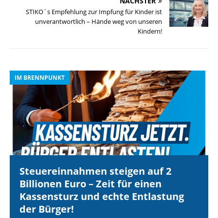
NÄCHSTER
STIKO´s Empfehlung zur Impfung für Kinder ist
unverantwortlich – Hände weg von unseren
Kindern!
IM BRENNPUNKT
I
Steuereinnahmen steigen auf 2
Billionen Euro – Zeit für einen
Kassensturz und echte Entlastung
der Bürger!