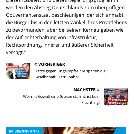
Dieses Kabinett und dieses Regierungsprogramm
werden den Abstieg Deutschlands zum übergriffigen
Gouvernantenstaat beschleunigen, der sich anmaßt,
die Bürger bis in den letzten Winkel ihres Privatlebens
zu bevormunden, aber bei seinen Kernaufgaben wie
der Aufrechterhaltung von Infrastruktur,
Rechtsordnung, innerer und äußerer Sicherheit
versagt.“
VORHERIGER
Hetze gegen Ungeimpfte: Sie spalten die
Gesellschaft, Herr Spahn!
NÄCHSTER
Wer mit Gewalt eine Grenze stürmt, ist kein
Flüchtling!
IM BRENNPUNKT
I