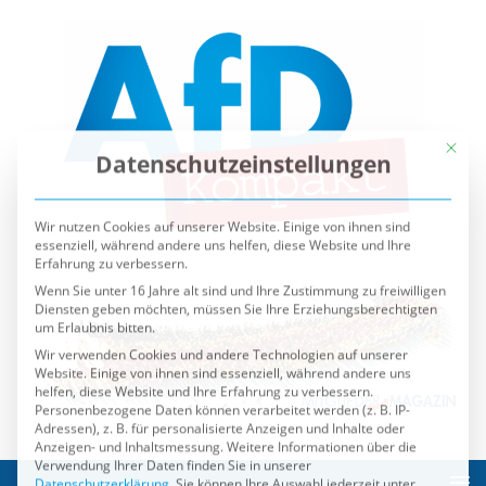
Mit die
Datenschutzeinstellungen
Wir nutzen Cookies auf unserer Website. Einige von ihnen sind
essenziell, während andere uns helfen, diese Website und Ihre
Erfahrung zu verbessern.
Wenn Sie unter 16 Jahre alt sind und Ihre Zustimmung zu freiwilligen
Diensten geben möchten, müssen Sie Ihre Erziehungsberechtigten
um Erlaubnis bitten.
Wir verwenden Cookies und andere Technologien auf unserer
Website. Einige von ihnen sind essenziell, während andere uns
helfen, diese Website und Ihre Erfahrung zu verbessern.
Personenbezogene Daten können verarbeitet werden (z. B. IP-
Adressen), z. B. für personalisierte Anzeigen und Inhalte oder
Anzeigen- und Inhaltsmessung.
Weitere Informationen über die
Verwendung Ihrer Daten finden Sie in unserer
Datenschutzerklärung
.
Sie können Ihre Auswahl jederzeit unter
Einstellungen
widerrufen oder anpassen.
Es folgt eine Liste der Service-Gruppen, für die eine Einwilli
Essenziell
Externe Medien