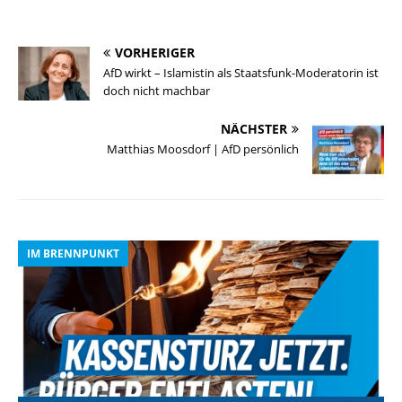
VORHERIGER
AfD wirkt – Islamistin als Staatsfunk-Moderatorin ist
doch nicht machbar
NÄCHSTER
Matthias Moosdorf | AfD persönlich
IM BRENNPUNKT
I