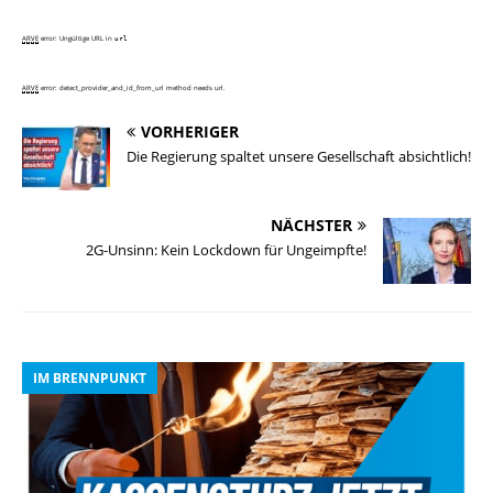
ARVE
error: Ungültige URL
in
url
ARVE
error: detect_provider_and_id_from_url method needs url.
VORHERIGER
Die Regierung spaltet unsere Gesellschaft absichtlich!
NÄCHSTER
2G-Unsinn: Kein Lockdown für Ungeimpfte!
IM BRENNPUNKT
I