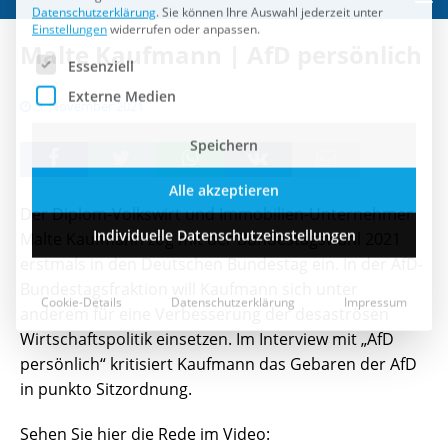
Speichern
Malte Kaufmann | AfD persönlich
Alle akzeptieren
3. November 2021
Individuelle Datenschutzeinstellungen
Cookie-Details
Datenschutzerklärung
Impressum
Der Diplom-Volkswirt und Immobilien-Unternehmer
Malte Kaufmann zog mit der Bundestagswahl 2021
erstmals in den Deutschen Bundestag ein. In der AfD-
Bundestagsfraktion will Kaufmann sich unter
anderem für eine Verbesserung der desaströsen
Wirtschaftspolitik einsetzen. Im Interview mit „AfD
persönlich“ kritisiert Kaufmann das Gebaren der AfD
in punkto Sitzordnung.
Sehen Sie hier die Rede im Video: