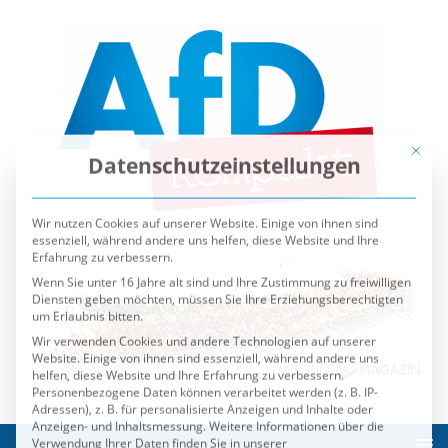
Mit die
Datenschutzeinstellungen
Wir nutzen Cookies auf unserer Website. Einige von ihnen sind
essenziell, während andere uns helfen, diese Website und Ihre
Erfahrung zu verbessern.
Wenn Sie unter 16 Jahre alt sind und Ihre Zustimmung zu freiwilligen
Diensten geben möchten, müssen Sie Ihre Erziehungsberechtigten
um Erlaubnis bitten.
Wir verwenden Cookies und andere Technologien auf unserer
Website. Einige von ihnen sind essenziell, während andere uns
helfen, diese Website und Ihre Erfahrung zu verbessern.
Personenbezogene Daten können verarbeitet werden (z. B. IP-
Adressen), z. B. für personalisierte Anzeigen und Inhalte oder
Anzeigen- und Inhaltsmessung.
Weitere Informationen über die
Verwendung Ihrer Daten finden Sie in unserer
Datenschutzerklärung
.
Sie können Ihre Auswahl jederzeit unter
Einstellungen
widerrufen oder anpassen.
Es folgt eine Liste der Service-Gruppen, für die eine Einwilli
Essenziell
Externe Medien