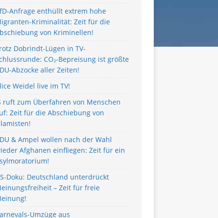
fD-Anfrage enthüllt extrem hohe
igranten-Kriminalität: Zeit für die
bschiebung von Kriminellen!
rotz Dobrindt-Lügen in TV-
chlussrunde: CO₂-Bepreisung ist größte
DU-Abzocke aller Zeiten!
lice Weidel live im TV!
S ruft zum Überfahren von Menschen
uf: Zeit für die Abschiebung von
slamisten!
DU & Ampel wollen nach der Wahl
ieder Afghanen einfliegen: Zeit für ein
sylmoratorium!
S-Doku: Deutschland unterdrückt
einungsfreiheit – Zeit für freie
einung!
arnevals-Umzüge aus