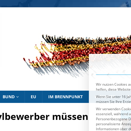
Wir nutzen Cookies au
helfen, diese Website
Wenn Sie unter 16 Jah
müssen Sie Ihre Erzi
Wir verwenden Cookie
essenziell, während a
Personenbezogene Date
personalisierte Anze
Informationen über d
Sie können Ihre Ausw
Es folgt eine List
Essenziell
BUND
EU
IM BRENNPUNKT
HINWEISE
P
sylbewerber müssen
IM BRENNPUNKT
IM 