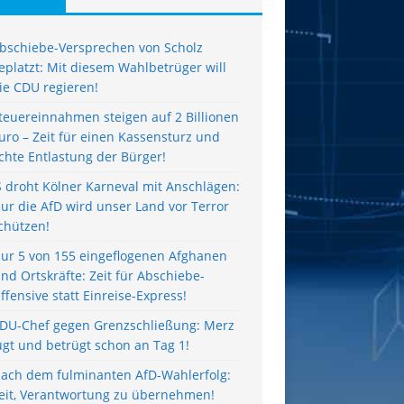
bschiebe-Versprechen von Scholz
eplatzt: Mit diesem Wahlbetrüger will
ie CDU regieren!
teuereinnahmen steigen auf 2 Billionen
uro – Zeit für einen Kassensturz und
chte Entlastung der Bürger!
S droht Kölner Karneval mit Anschlägen:
ur die AfD wird unser Land vor Terror
chützen!
ur 5 von 155 eingeflogenen Afghanen
ind Ortskräfte: Zeit für Abschiebe-
ffensive statt Einreise-Express!
DU-Chef gegen Grenzschließung: Merz
ügt und betrügt schon an Tag 1!
ach dem fulminanten AfD-Wahlerfolg:
eit, Verantwortung zu übernehmen!