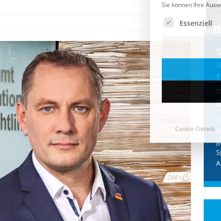
Cookie-Details
CDU & Ampel wollen nach
der Wahl wieder Afghanen
a
einfliegen: Zeit für ein
Asylmoratorium!
Die Bundesregierung und die CDU
halten die Wähler für dumm! Weil die
T
Stimmung wegen der von Afghanen
e
verübten Anschläge kippte, wurden die
g
Flüge vor der
[...]
S
A