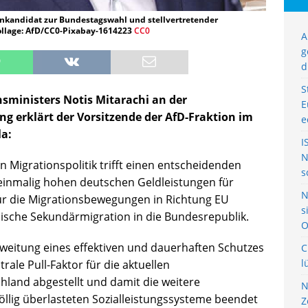
enkandidat zur Bundestagswahl und stellvertretender
ollage: AfD/CC0-Pixabay-1614223
CC0
A
g
d
S
nsministers Notis Mitarachi an der
E
ng erklärt der Vorsitzende der AfD-Fraktion im
e
a:
I
N
en Migrationspolitik trifft einen entscheidenden
s
 einmalig hohen deutschen Geldleistungen für
N
ür die Migrationsbewegungen in Richtung EU
s
sche Sekundärmigration in die Bundesrepublik.
O
eitung eines effektiven und dauerhaften Schutzes
C
l
ale Pull-Faktor für die aktuellen
nd abgestellt und damit die weitere
N
öllig überlasteten Sozialleistungssysteme beendet
Z