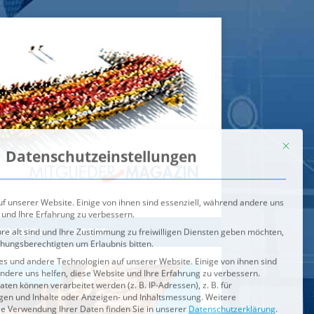
Mit dies
Datenschutzeinstellungen
f unserer Website. Einige von ihnen sind essenziell, während andere uns
 und Ihre Erfahrung zu verbessern.
re alt sind und Ihre Zustimmung zu freiwilligen Diensten geben möchten,
ehungsberechtigten um Erlaubnis bitten.
s und andere Technologien auf unserer Website. Einige von ihnen sind
ndere uns helfen, diese Website und Ihre Erfahrung zu verbessern.
n können verarbeitet werden (z. B. IP-Adressen), z. B. für
igen und Inhalte oder Anzeigen- und Inhaltsmessung.
Weitere
ie Verwendung Ihrer Daten finden Sie in unserer
Datenschutzerklärung
.
ahl jederzeit unter
Einstellungen
widerrufen oder anpassen.
e der Service-Gruppen, für die eine Einwilligung erteilt werden ka
Externe Medien
ODCASTS
VIDEOS
Speichern
BRENNPUNKT
IM BRENNPUNKT
Alle akzeptieren