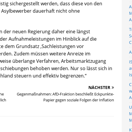
stig sichergestellt werden, dass diese von den
A
e Asylbewerber dauerhaft nicht ohne
M
A
T
n der neuen Regierung daher eine längst
S
der Aufnahmeleistungen im Hinblick auf die
C
lte dem Grundsatz ‚Sachleistungen vor
A
erden. Zudem müssen weitere Anreize im
sweise überlange Verfahren, Arbeitsmarktzugang
I
schiebungen behoben werden. Nur so lässt sich in
a
I
land steuern und effektiv begrenzen.“
C
NÄCHSTER
w
che
Gegenmaßnahmen: AfD-Fraktion beschließt Eckpunkte-
A
lich
Papier gegen soziale Folgen der Inflation
U
M
M
K