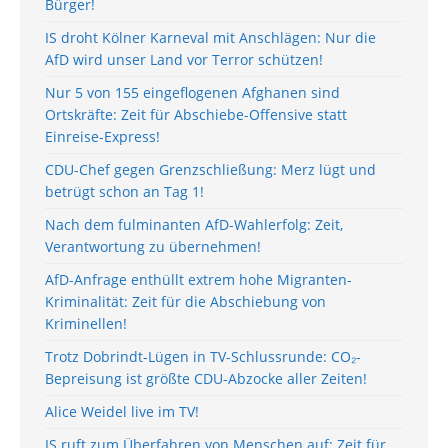
Bürger!
IS droht Kölner Karneval mit Anschlägen: Nur die
AfD wird unser Land vor Terror schützen!
Nur 5 von 155 eingeflogenen Afghanen sind
Ortskräfte: Zeit für Abschiebe-Offensive statt
Einreise-Express!
CDU-Chef gegen Grenzschließung: Merz lügt und
betrügt schon an Tag 1!
Nach dem fulminanten AfD-Wahlerfolg: Zeit,
Verantwortung zu übernehmen!
AfD-Anfrage enthüllt extrem hohe Migranten-
Kriminalität: Zeit für die Abschiebung von
Kriminellen!
Trotz Dobrindt-Lügen in TV-Schlussrunde: CO₂-
Bepreisung ist größte CDU-Abzocke aller Zeiten!
Alice Weidel live im TV!
IS ruft zum Überfahren von Menschen auf: Zeit für