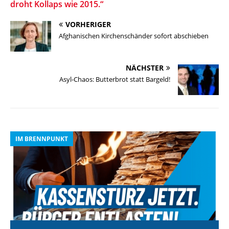
droht Kollaps wie 2015.“
VORHERIGER
Afghanischen Kirchenschänder sofort abschieben
NÄCHSTER
Asyl-Chaos: Butterbrot statt Bargeld!
IM BRENNPUNKT
I