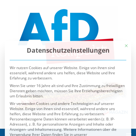
Mit die
Datenschutzeinstellungen
Wir nutzen Cookies auf unserer Website. Einige von ihnen sind
essenziell, während andere uns helfen, diese Website und Ihre
Erfahrung zu verbessern.
Wenn Sie unter 16 Jahre alt sind und Ihre Zustimmung zu freiwilligen
Diensten geben möchten, müssen Sie Ihre Erziehungsberechtigten
um Erlaubnis bitten.
Wir verwenden Cookies und andere Technologien auf unserer
Website. Einige von ihnen sind essenziell, während andere uns
helfen, diese Website und Ihre Erfahrung zu verbessern.
Personenbezogene Daten können verarbeitet werden (z. B. IP-
Adressen), z. B. für personalisierte Anzeigen und Inhalte oder
Anzeigen- und Inhaltsmessung.
Weitere Informationen über die
Verwendung Ihrer Daten finden Sie in unserer
Datenschutzerklärung
.
Sie können Ihre Auswahl jederzeit unter
Einstellungen
widerrufen oder anpassen.
Es folgt eine Liste der Service-Gruppen, für die eine Einwilli
Essenziell
Externe Medien