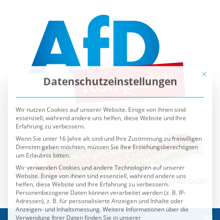
Mit die
Datenschutzeinstellungen
Wir nutzen Cookies auf unserer Website. Einige von ihnen sind
essenziell, während andere uns helfen, diese Website und Ihre
Erfahrung zu verbessern.
Wenn Sie unter 16 Jahre alt sind und Ihre Zustimmung zu freiwilligen
Diensten geben möchten, müssen Sie Ihre Erziehungsberechtigten
um Erlaubnis bitten.
Wir verwenden Cookies und andere Technologien auf unserer
Website. Einige von ihnen sind essenziell, während andere uns
helfen, diese Website und Ihre Erfahrung zu verbessern.
Personenbezogene Daten können verarbeitet werden (z. B. IP-
Adressen), z. B. für personalisierte Anzeigen und Inhalte oder
Anzeigen- und Inhaltsmessung.
Weitere Informationen über die
Verwendung Ihrer Daten finden Sie in unserer
Datenschutzerklärung
.
Sie können Ihre Auswahl jederzeit unter
Einstellungen
widerrufen oder anpassen.
Es folgt eine Liste der Service-Gruppen, für die eine Einwilli
Essenziell
Externe Medien