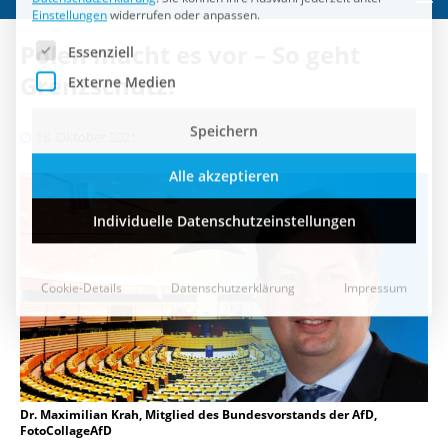
Speichern
Polen macht es vor – So geht
Alle akzeptieren
Grenzschutz!
Individuelle Datenschutzeinstellungen
18. Oktober 2021
Cookie-Details
Datenschutzerklärung
Impressum
Dr. Maximilian Krah, Mitglied des Bundesvorstands der AfD,
FotoCollageAfD