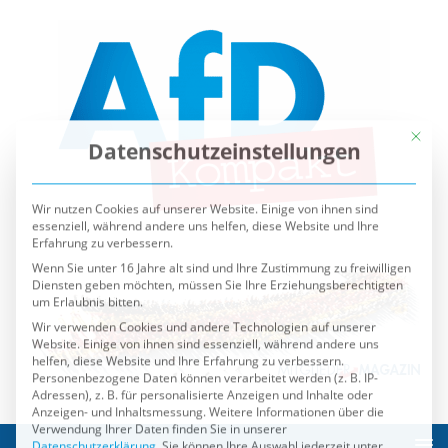
Mit die
Datenschutzeinstellungen
Wir nutzen Cookies auf unserer Website. Einige von ihnen sind
essenziell, während andere uns helfen, diese Website und Ihre
Erfahrung zu verbessern.
Wenn Sie unter 16 Jahre alt sind und Ihre Zustimmung zu freiwilligen
Diensten geben möchten, müssen Sie Ihre Erziehungsberechtigten
um Erlaubnis bitten.
Wir verwenden Cookies und andere Technologien auf unserer
Website. Einige von ihnen sind essenziell, während andere uns
helfen, diese Website und Ihre Erfahrung zu verbessern.
Personenbezogene Daten können verarbeitet werden (z. B. IP-
Adressen), z. B. für personalisierte Anzeigen und Inhalte oder
Anzeigen- und Inhaltsmessung.
Weitere Informationen über die
Verwendung Ihrer Daten finden Sie in unserer
Datenschutzerklärung
.
Sie können Ihre Auswahl jederzeit unter
Einstellungen
widerrufen oder anpassen.
Es folgt eine Liste der Service-Gruppen, für die eine Einwilli
Essenziell
Externe Medien